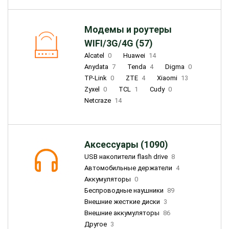
Модемы и роутеры
WIFI/3G/4G (57)
Alcatel
0
Huawei
14
Anydata
7
Tenda
4
Digma
0
TP-Link
0
ZTE
4
Xiaomi
13
Zyxel
0
TCL
1
Cudy
0
Netcraze
14
Аксессуары (1090)
USB накопители flash drive
8
Автомобильные держатели
4
Аккумуляторы
0
Беспроводные наушники
89
Внешние жесткие диски
3
Внешние аккумуляторы
86
Другое
3