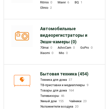
Ritmix
0
Maxvi
6
BQ
1
Olmio
2
Автомобильные
видеорегистраторы и
Экшн-камеры (0)
70mai
0
AdvoCam
0
GoPro
0
Xiaomi
0
Mio
0
Бытовая техника (454)
Техника для дома
37
ТВ-приставки и медиаплееры
9
Товары для дома
164
Телевизоры
46
Умный дом
155
Чайники
23
Увлажнители воздуха
20