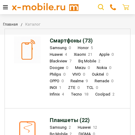
Главная
Каталог
Смартфоны (73)
Samsung
0
Honor
5
Huawei
4
Xiaomi
21
Apple
0
Blackview
7
Bq Mobile
2
Doogee
0
Meizu
0
Nokia
0
Philips
0
VIVO
0
Oukitel
0
OPPO
0
Realme
9
Remade
0
INOI
1
ZTE
0
TCL
0
Infinix
4
Tecno
18
Coolpad
2
Планшеты (22)
Samsung
2
Huawei
12
Bq Mobile
2
DIGMA
0