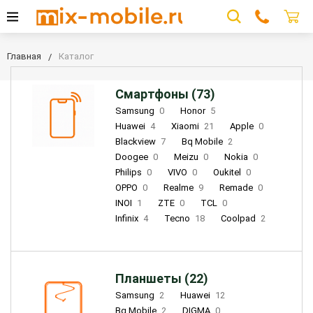
Главная
Каталог
Смартфоны (73)
Samsung
0
Honor
5
Huawei
4
Xiaomi
21
Apple
0
Blackview
7
Bq Mobile
2
Doogee
0
Meizu
0
Nokia
0
Philips
0
VIVO
0
Oukitel
0
OPPO
0
Realme
9
Remade
0
INOI
1
ZTE
0
TCL
0
Infinix
4
Tecno
18
Coolpad
2
Планшеты (22)
Samsung
2
Huawei
12
Bq Mobile
2
DIGMA
0