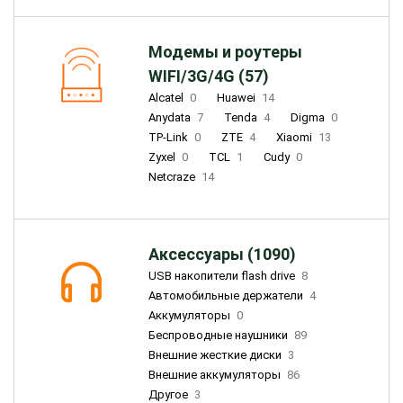
Модемы и роутеры
WIFI/3G/4G (57)
Alcatel
0
Huawei
14
Anydata
7
Tenda
4
Digma
0
TP-Link
0
ZTE
4
Xiaomi
13
Zyxel
0
TCL
1
Cudy
0
Netcraze
14
Аксессуары (1090)
USB накопители flash drive
8
Автомобильные держатели
4
Аккумуляторы
0
Беспроводные наушники
89
Внешние жесткие диски
3
Внешние аккумуляторы
86
Другое
3