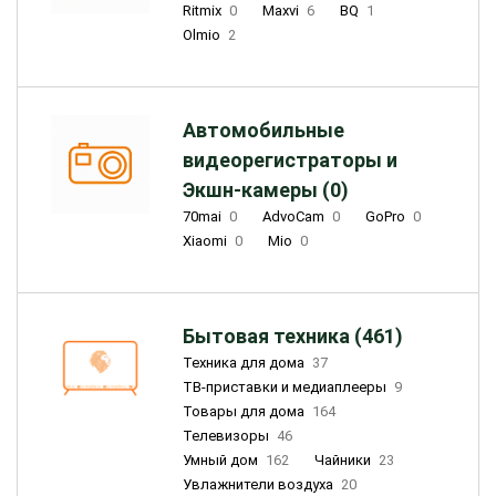
Ritmix
0
Maxvi
6
BQ
1
Olmio
2
Автомобильные
видеорегистраторы и
Экшн-камеры (0)
70mai
0
AdvoCam
0
GoPro
0
Xiaomi
0
Mio
0
Бытовая техника (461)
Техника для дома
37
ТВ-приставки и медиаплееры
9
Товары для дома
164
Телевизоры
46
Умный дом
162
Чайники
23
Увлажнители воздуха
20