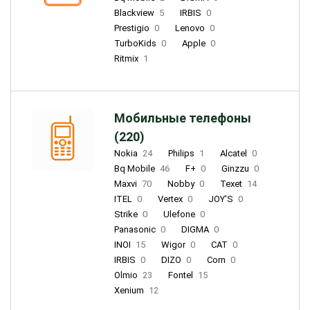
Blackview
5
IRBIS
0
Prestigio
0
Lenovo
0
TurboKids
0
Apple
0
Ritmix
1
Мобильные телефоны
(220)
Nokia
24
Philips
1
Alcatel
0
Bq Mobile
46
F+
0
Ginzzu
0
Maxvi
70
Nobby
0
Texet
14
ITEL
0
Vertex
0
JOY'S
0
Strike
0
Ulefone
0
Panasonic
0
DIGMA
0
INOI
15
Wigor
0
CAT
0
IRBIS
0
DIZO
0
Corn
0
Olmio
23
Fontel
15
Xenium
12