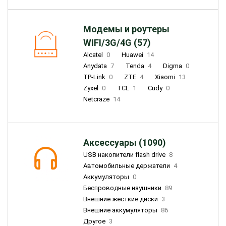
Модемы и роутеры
WIFI/3G/4G (57)
Alcatel
0
Huawei
14
Anydata
7
Tenda
4
Digma
0
TP-Link
0
ZTE
4
Xiaomi
13
Zyxel
0
TCL
1
Cudy
0
Netcraze
14
Аксессуары (1090)
USB накопители flash drive
8
Автомобильные держатели
4
Аккумуляторы
0
Беспроводные наушники
89
Внешние жесткие диски
3
Внешние аккумуляторы
86
Другое
3