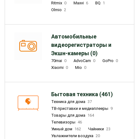
Ritmix
0
Maxvi
6
BQ
1
Olmio
2
Автомобильные
видеорегистраторы и
Экшн-камеры (0)
70mai
0
AdvoCam
0
GoPro
0
Xiaomi
0
Mio
0
Бытовая техника (461)
Техника для дома
37
ТВ-приставки и медиаплееры
9
Товары для дома
164
Телевизоры
46
Умный дом
162
Чайники
23
Увлажнители воздуха
20