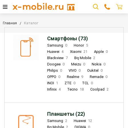
Главная
Каталог
Смартфоны (73)
Samsung
0
Honor
5
Huawei
4
Xiaomi
21
Apple
0
Blackview
7
Bq Mobile
2
Doogee
0
Meizu
0
Nokia
0
Philips
0
VIVO
0
Oukitel
0
OPPO
0
Realme
9
Remade
0
INOI
1
ZTE
0
TCL
0
Infinix
4
Tecno
18
Coolpad
2
Планшеты (22)
Samsung
2
Huawei
12
Bq Mobile
2
DIGMA
0