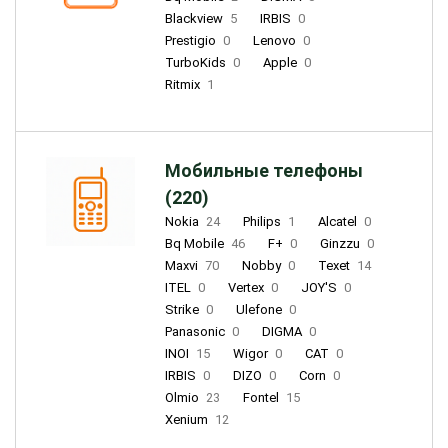
Blackview
5
IRBIS
0
Prestigio
0
Lenovo
0
TurboKids
0
Apple
0
Ritmix
1
Мобильные телефоны
(220)
Nokia
24
Philips
1
Alcatel
0
Bq Mobile
46
F+
0
Ginzzu
0
Maxvi
70
Nobby
0
Texet
14
ITEL
0
Vertex
0
JOY'S
0
Strike
0
Ulefone
0
Panasonic
0
DIGMA
0
INOI
15
Wigor
0
CAT
0
IRBIS
0
DIZO
0
Corn
0
Olmio
23
Fontel
15
Xenium
12