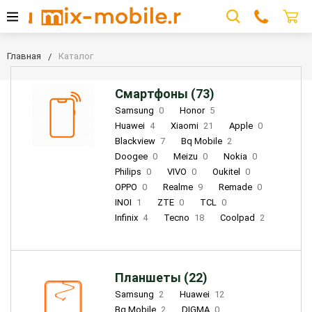
Главная
Каталог
Смартфоны (73)
Samsung
0
Honor
5
Huawei
4
Xiaomi
21
Apple
0
Blackview
7
Bq Mobile
2
Doogee
0
Meizu
0
Nokia
0
Philips
0
VIVO
0
Oukitel
0
OPPO
0
Realme
9
Remade
0
INOI
1
ZTE
0
TCL
0
Infinix
4
Tecno
18
Coolpad
2
Планшеты (22)
Samsung
2
Huawei
12
Bq Mobile
2
DIGMA
0