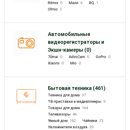
Ritmix
0
Maxvi
6
BQ
1
Olmio
2
Автомобильные
видеорегистраторы и
Экшн-камеры (0)
70mai
0
AdvoCam
0
GoPro
0
Xiaomi
0
Mio
0
Бытовая техника (461)
Техника для дома
37
ТВ-приставки и медиаплееры
9
Товары для дома
164
Телевизоры
46
Умный дом
162
Чайники
23
Увлажнители воздуха
20