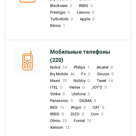
Blackview
5
IRBIS
0
Prestigio
0
Lenovo
0
TurboKids
0
Apple
0
Ritmix
1
Мобильные телефоны
(220)
Nokia
24
Philips
1
Alcatel
0
Bq Mobile
46
F+
0
Ginzzu
0
Maxvi
70
Nobby
0
Texet
14
ITEL
0
Vertex
0
JOY'S
0
Strike
0
Ulefone
0
Panasonic
0
DIGMA
0
INOI
15
Wigor
0
CAT
0
IRBIS
0
DIZO
0
Corn
0
Olmio
23
Fontel
15
Xenium
12