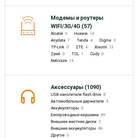
Модемы и роутеры
WIFI/3G/4G (57)
Alcatel
0
Huawei
14
Anydata
7
Tenda
4
Digma
0
TP-Link
0
ZTE
4
Xiaomi
13
Zyxel
0
TCL
1
Cudy
0
Netcraze
14
Аксессуары (1090)
USB накопители flash drive
8
Автомобильные держатели
4
Аккумуляторы
0
Беспроводные наушники
89
Внешние жесткие диски
3
Внешние аккумуляторы
86
Другое
3