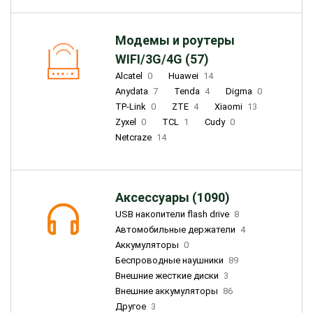
Модемы и роутеры
WIFI/3G/4G (57)
Alcatel
0
Huawei
14
Anydata
7
Tenda
4
Digma
0
TP-Link
0
ZTE
4
Xiaomi
13
Zyxel
0
TCL
1
Cudy
0
Netcraze
14
Аксессуары (1090)
USB накопители flash drive
8
Автомобильные держатели
4
Аккумуляторы
0
Беспроводные наушники
89
Внешние жесткие диски
3
Внешние аккумуляторы
86
Другое
3