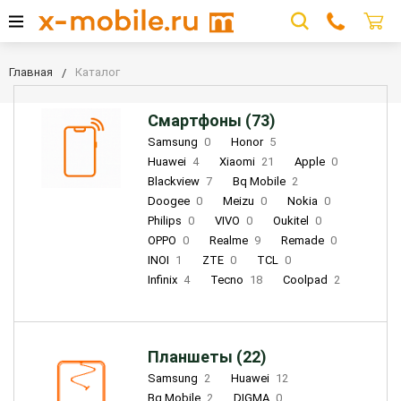
Главная
Каталог
Смартфоны (73)
Samsung
0
Honor
5
Huawei
4
Xiaomi
21
Apple
0
Blackview
7
Bq Mobile
2
Doogee
0
Meizu
0
Nokia
0
Philips
0
VIVO
0
Oukitel
0
OPPO
0
Realme
9
Remade
0
INOI
1
ZTE
0
TCL
0
Infinix
4
Tecno
18
Coolpad
2
Планшеты (22)
Samsung
2
Huawei
12
Bq Mobile
2
DIGMA
0