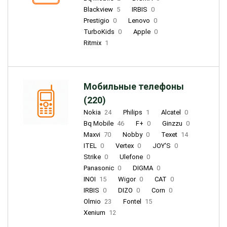
Blackview
5
IRBIS
0
Prestigio
0
Lenovo
0
TurboKids
0
Apple
0
Ritmix
1
Мобильные телефоны
(220)
Nokia
24
Philips
1
Alcatel
0
Bq Mobile
46
F+
0
Ginzzu
0
Maxvi
70
Nobby
0
Texet
14
ITEL
0
Vertex
0
JOY'S
0
Strike
0
Ulefone
0
Panasonic
0
DIGMA
0
INOI
15
Wigor
0
CAT
0
IRBIS
0
DIZO
0
Corn
0
Olmio
23
Fontel
15
Xenium
12