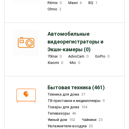
Ritmix
0
Maxvi
6
BQ
1
Olmio
2
Автомобильные
видеорегистраторы и
Экшн-камеры (0)
70mai
0
AdvoCam
0
GoPro
0
Xiaomi
0
Mio
0
Бытовая техника (461)
Техника для дома
37
ТВ-приставки и медиаплееры
9
Товары для дома
164
Телевизоры
46
Умный дом
162
Чайники
23
Увлажнители воздуха
20