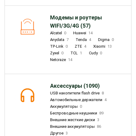
Модемы и роутеры
WIFI/3G/4G (57)
Alcatel
0
Huawei
14
Anydata
7
Tenda
4
Digma
0
TP-Link
0
ZTE
4
Xiaomi
13
Zyxel
0
TCL
1
Cudy
0
Netcraze
14
Аксессуары (1090)
USB накопители flash drive
8
Автомобильные держатели
4
Аккумуляторы
0
Беспроводные наушники
89
Внешние жесткие диски
3
Внешние аккумуляторы
86
Другое
3