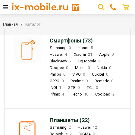
Главная
Каталог
Смартфоны (73)
Samsung
0
Honor
5
Huawei
4
Xiaomi
21
Apple
0
Blackview
7
Bq Mobile
2
Doogee
0
Meizu
0
Nokia
0
Philips
0
VIVO
0
Oukitel
0
OPPO
0
Realme
9
Remade
0
INOI
1
ZTE
0
TCL
0
Infinix
4
Tecno
18
Coolpad
2
Планшеты (22)
Samsung
2
Huawei
12
Bq Mobile
2
DIGMA
0