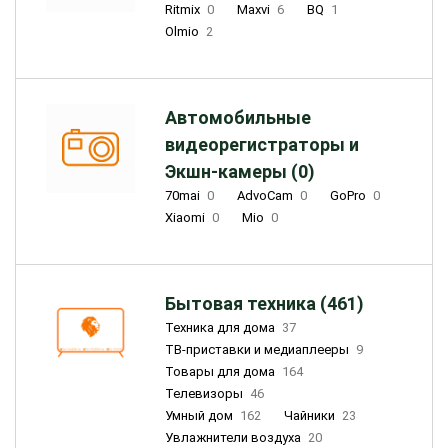
Ritmix
0
Maxvi
6
BQ
1
Olmio
2
Автомобильные
видеорегистраторы и
Экшн-камеры (0)
70mai
0
AdvoCam
0
GoPro
0
Xiaomi
0
Mio
0
Бытовая техника (461)
Техника для дома
37
ТВ-приставки и медиаплееры
9
Товары для дома
164
Телевизоры
46
Умный дом
162
Чайники
23
Увлажнители воздуха
20