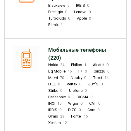
Blackview
5
IRBIS
0
Prestigio
0
Lenovo
0
TurboKids
0
Apple
0
Ritmix
1
Мобильные телефоны
(220)
Nokia
24
Philips
1
Alcatel
0
Bq Mobile
46
F+
0
Ginzzu
0
Maxvi
70
Nobby
0
Texet
14
ITEL
0
Vertex
0
JOY'S
0
Strike
0
Ulefone
0
Panasonic
0
DIGMA
0
INOI
15
Wigor
0
CAT
0
IRBIS
0
DIZO
0
Corn
0
Olmio
23
Fontel
15
Xenium
12