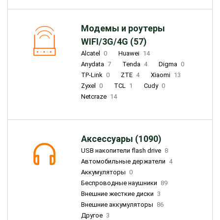
Модемы и роутеры
WIFI/3G/4G (57)
Alcatel
0
Huawei
14
Anydata
7
Tenda
4
Digma
0
TP-Link
0
ZTE
4
Xiaomi
13
Zyxel
0
TCL
1
Cudy
0
Netcraze
14
Аксессуары (1090)
USB накопители flash drive
8
Автомобильные держатели
4
Аккумуляторы
0
Беспроводные наушники
89
Внешние жесткие диски
3
Внешние аккумуляторы
86
Другое
3