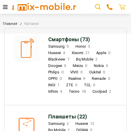
Главная
Каталог
Смартфоны (73)
Samsung
0
Honor
5
Huawei
4
Xiaomi
21
Apple
0
Blackview
7
Bq Mobile
2
Doogee
0
Meizu
0
Nokia
0
Philips
0
VIVO
0
Oukitel
0
OPPO
0
Realme
9
Remade
0
INOI
1
ZTE
0
TCL
0
Infinix
4
Tecno
18
Coolpad
2
Планшеты (22)
Samsung
2
Huawei
12
Bq Mobile
2
DIGMA
0