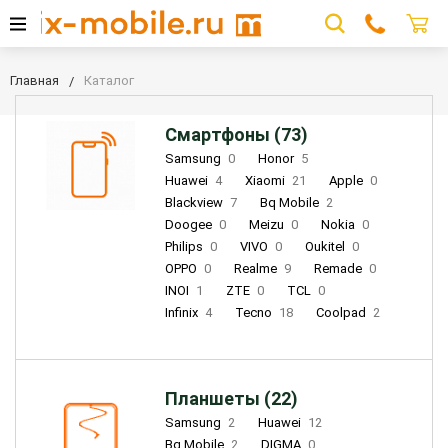
Главная
Каталог
Смартфоны (73)
Samsung
0
Honor
5
Huawei
4
Xiaomi
21
Apple
0
Blackview
7
Bq Mobile
2
Doogee
0
Meizu
0
Nokia
0
Philips
0
VIVO
0
Oukitel
0
OPPO
0
Realme
9
Remade
0
INOI
1
ZTE
0
TCL
0
Infinix
4
Tecno
18
Coolpad
2
Планшеты (22)
Samsung
2
Huawei
12
Bq Mobile
2
DIGMA
0