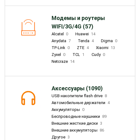
Модемы и роутеры
WIFI/3G/4G (57)
Alcatel
0
Huawei
14
Anydata
7
Tenda
4
Digma
0
TP-Link
0
ZTE
4
Xiaomi
13
Zyxel
0
TCL
1
Cudy
0
Netcraze
14
Аксессуары (1090)
USB накопители flash drive
8
Автомобильные держатели
4
Аккумуляторы
0
Беспроводные наушники
89
Внешние жесткие диски
3
Внешние аккумуляторы
86
Другое
3