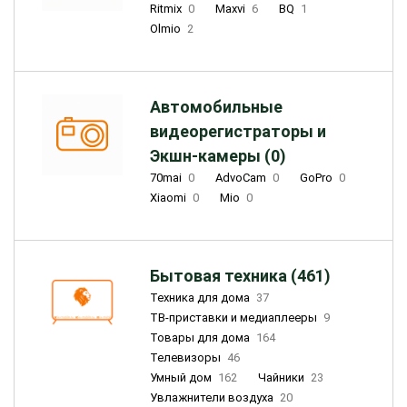
Ritmix
0
Maxvi
6
BQ
1
Olmio
2
Автомобильные
видеорегистраторы и
Экшн-камеры (0)
70mai
0
AdvoCam
0
GoPro
0
Xiaomi
0
Mio
0
Бытовая техника (461)
Техника для дома
37
ТВ-приставки и медиаплееры
9
Товары для дома
164
Телевизоры
46
Умный дом
162
Чайники
23
Увлажнители воздуха
20