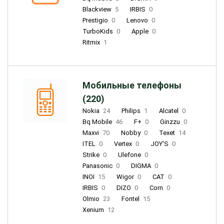
Blackview
5
IRBIS
0
Prestigio
0
Lenovo
0
TurboKids
0
Apple
0
Ritmix
1
Мобильные телефоны
(220)
Nokia
24
Philips
1
Alcatel
0
Bq Mobile
46
F+
0
Ginzzu
0
Maxvi
70
Nobby
0
Texet
14
ITEL
0
Vertex
0
JOY'S
0
Strike
0
Ulefone
0
Panasonic
0
DIGMA
0
INOI
15
Wigor
0
CAT
0
IRBIS
0
DIZO
0
Corn
0
Olmio
23
Fontel
15
Xenium
12