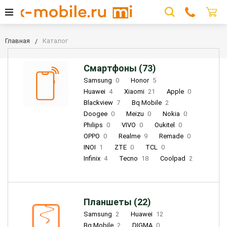
Главная
Каталог
Смартфоны (73)
Samsung
0
Honor
5
Huawei
4
Xiaomi
21
Apple
0
Blackview
7
Bq Mobile
2
Doogee
0
Meizu
0
Nokia
0
Philips
0
VIVO
0
Oukitel
0
OPPO
0
Realme
9
Remade
0
INOI
1
ZTE
0
TCL
0
Infinix
4
Tecno
18
Coolpad
2
Планшеты (22)
Samsung
2
Huawei
12
Bq Mobile
2
DIGMA
0