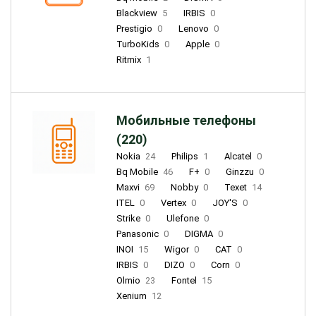
Blackview
5
IRBIS
0
Prestigio
0
Lenovo
0
TurboKids
0
Apple
0
Ritmix
1
Мобильные телефоны
(220)
Nokia
24
Philips
1
Alcatel
0
Bq Mobile
46
F+
0
Ginzzu
0
Maxvi
69
Nobby
0
Texet
14
ITEL
0
Vertex
0
JOY'S
0
Strike
0
Ulefone
0
Panasonic
0
DIGMA
0
INOI
15
Wigor
0
CAT
0
IRBIS
0
DIZO
0
Corn
0
Olmio
23
Fontel
15
Xenium
12