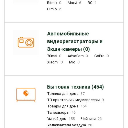
Ritmix
0
Maxvi
6
BQ
1
Olmio
2
Автомобильные
видеорегистраторы и
Экшн-камеры (0)
70mai
0
AdvoCam
0
GoPro
0
Xiaomi
0
Mio
0
Бытовая техника (454)
Техника для дома
37
ТВ-приставки и медиаплееры
9
Товары для дома
164
Телевизоры
46
Умный дом
155
Чайники
23
Увлажнители воздуха
20