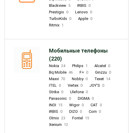
Blackview
5
IRBIS
0
Prestigio
0
Lenovo
0
TurboKids
0
Apple
0
Ritmix
1
Мобильные телефоны
(220)
Nokia
24
Philips
1
Alcatel
0
Bq Mobile
46
F+
0
Ginzzu
0
Maxvi
70
Nobby
0
Texet
14
ITEL
0
Vertex
0
JOY'S
0
Strike
0
Ulefone
0
Panasonic
0
DIGMA
0
INOI
15
Wigor
0
CAT
0
IRBIS
0
DIZO
0
Corn
0
Olmio
23
Fontel
15
Xenium
12