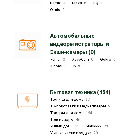
Ritmix
0
Maxvi
6
BQ
1
Olmio
2
Автомобильные
видеорегистраторы и
Экшн-камеры (0)
70mai
0
AdvoCam
0
GoPro
0
Xiaomi
0
Mio
0
Бытовая техника (454)
Техника для дома
37
ТВ-приставки и медиаплееры
9
Товары для дома
164
Телевизоры
46
Умный дом
155
Чайники
23
Увлажнители воздуха
20