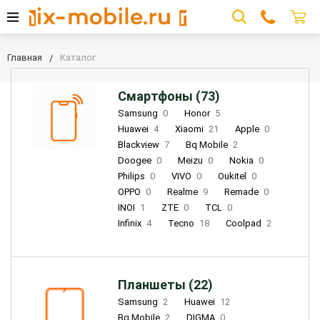
Главная
Каталог
Смартфоны (73)
Samsung
0
Honor
5
Huawei
4
Xiaomi
21
Apple
0
Blackview
7
Bq Mobile
2
Doogee
0
Meizu
0
Nokia
0
Philips
0
VIVO
0
Oukitel
0
OPPO
0
Realme
9
Remade
0
INOI
1
ZTE
0
TCL
0
Infinix
4
Tecno
18
Coolpad
2
Планшеты (22)
Samsung
2
Huawei
12
Bq Mobile
2
DIGMA
0