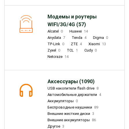
Модемы и роутеры
WIFI/3G/4G (57)
Alcatel
0
Huawei
14
Anydata
7
Tenda
4
Digma
0
TP-Link
0
ZTE
4
Xiaomi
13
Zyxel
0
TCL
1
Cudy
0
Netcraze
14
Аксессуары (1090)
USB накопители flash drive
8
Автомобильные держатели
4
Аккумуляторы
0
Беспроводные наушники
89
Внешние жесткие диски
3
Внешние аккумуляторы
86
Другое
3