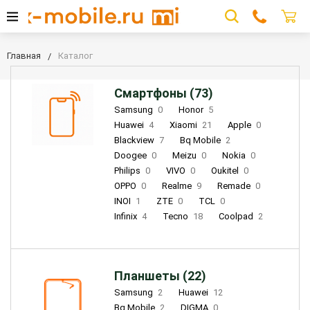
Главная
Каталог
Смартфоны (73)
Samsung
0
Honor
5
Huawei
4
Xiaomi
21
Apple
0
Blackview
7
Bq Mobile
2
Doogee
0
Meizu
0
Nokia
0
Philips
0
VIVO
0
Oukitel
0
OPPO
0
Realme
9
Remade
0
INOI
1
ZTE
0
TCL
0
Infinix
4
Tecno
18
Coolpad
2
Планшеты (22)
Samsung
2
Huawei
12
Bq Mobile
2
DIGMA
0