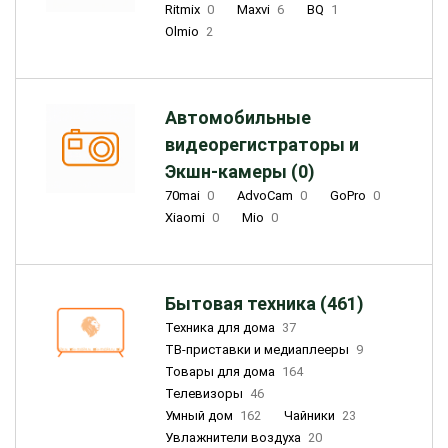
Ritmix
0
Maxvi
6
BQ
1
Olmio
2
Автомобильные
видеорегистраторы и
Экшн-камеры (0)
70mai
0
AdvoCam
0
GoPro
0
Xiaomi
0
Mio
0
Бытовая техника (461)
Техника для дома
37
ТВ-приставки и медиаплееры
9
Товары для дома
164
Телевизоры
46
Умный дом
162
Чайники
23
Увлажнители воздуха
20