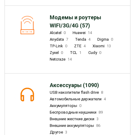
Модемы и роутеры
WIFI/3G/4G (57)
Alcatel
0
Huawei
14
Anydata
7
Tenda
4
Digma
0
TP-Link
0
ZTE
4
Xiaomi
13
Zyxel
0
TCL
1
Cudy
0
Netcraze
14
Аксессуары (1090)
USB накопители flash drive
8
Автомобильные держатели
4
Аккумуляторы
0
Беспроводные наушники
89
Внешние жесткие диски
3
Внешние аккумуляторы
86
Другое
3