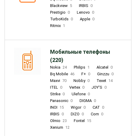
Blackview
5
IRBIS
0
Prestigio
0
Lenovo
0
TurboKids
0
Apple
0
Ritmix
1
Мобильные телефоны
(220)
Nokia
24
Philips
1
Alcatel
0
Bq Mobile
46
F+
0
Ginzzu
0
Maxvi
70
Nobby
0
Texet
14
ITEL
0
Vertex
0
JOY'S
0
Strike
0
Ulefone
0
Panasonic
0
DIGMA
0
INOI
15
Wigor
0
CAT
0
IRBIS
0
DIZO
0
Corn
0
Olmio
23
Fontel
15
Xenium
12