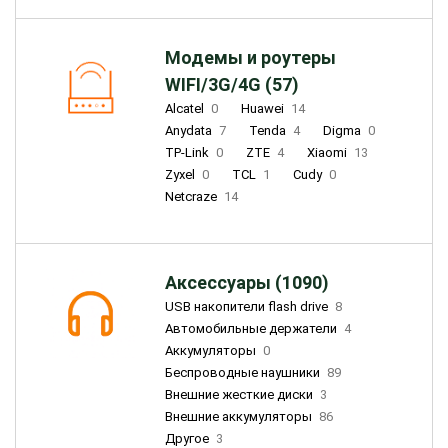
Модемы и роутеры
WIFI/3G/4G (57)
Alcatel
0
Huawei
14
Anydata
7
Tenda
4
Digma
0
TP-Link
0
ZTE
4
Xiaomi
13
Zyxel
0
TCL
1
Cudy
0
Netcraze
14
Аксессуары (1090)
USB накопители flash drive
8
Автомобильные держатели
4
Аккумуляторы
0
Беспроводные наушники
89
Внешние жесткие диски
3
Внешние аккумуляторы
86
Другое
3