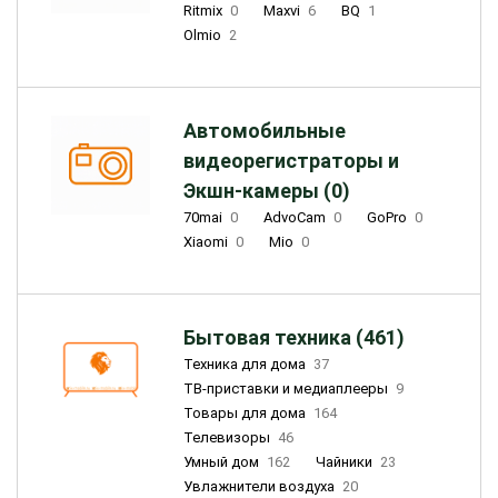
Ritmix
0
Maxvi
6
BQ
1
Olmio
2
Автомобильные
видеорегистраторы и
Экшн-камеры (0)
70mai
0
AdvoCam
0
GoPro
0
Xiaomi
0
Mio
0
Бытовая техника (461)
Техника для дома
37
ТВ-приставки и медиаплееры
9
Товары для дома
164
Телевизоры
46
Умный дом
162
Чайники
23
Увлажнители воздуха
20