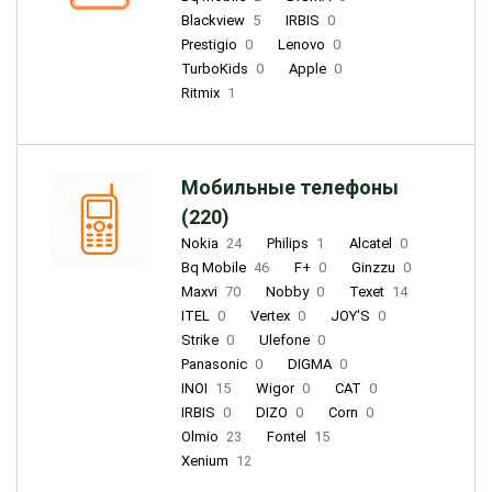
Blackview
5
IRBIS
0
Prestigio
0
Lenovo
0
TurboKids
0
Apple
0
Ritmix
1
Мобильные телефоны
(220)
Nokia
24
Philips
1
Alcatel
0
Bq Mobile
46
F+
0
Ginzzu
0
Maxvi
70
Nobby
0
Texet
14
ITEL
0
Vertex
0
JOY'S
0
Strike
0
Ulefone
0
Panasonic
0
DIGMA
0
INOI
15
Wigor
0
CAT
0
IRBIS
0
DIZO
0
Corn
0
Olmio
23
Fontel
15
Xenium
12