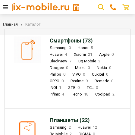
Главная
Каталог
Смартфоны (73)
Samsung
0
Honor
5
Huawei
4
Xiaomi
21
Apple
0
Blackview
7
Bq Mobile
2
Doogee
0
Meizu
0
Nokia
0
Philips
0
VIVO
0
Oukitel
0
OPPO
0
Realme
9
Remade
0
INOI
1
ZTE
0
TCL
0
Infinix
4
Tecno
18
Coolpad
2
Планшеты (22)
Samsung
2
Huawei
12
Bq Mobile
2
DIGMA
0