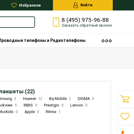
Войти
Избранное
8 (495) 975-96-88
Заказать
обратный
звонок
Проводные телефоны и Радиотелефоны
ланшеты (22)
amsung
2
Huawei
12
Bq Mobile
2
DIGMA
0
ackview
5
IRBIS
0
Prestigio
0
Lenovo
0
rboKids
0
Apple
0
Ritmix
1