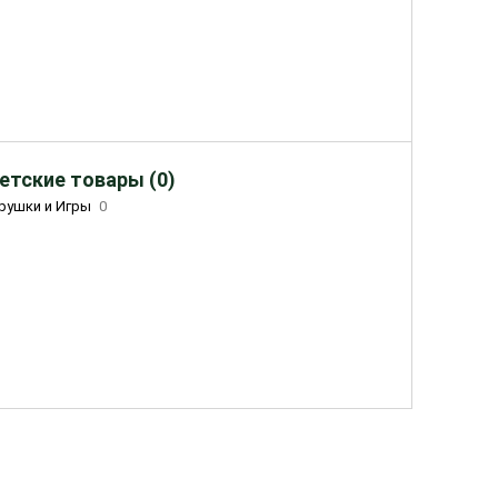
етские товары (0)
рушки и Игры
0