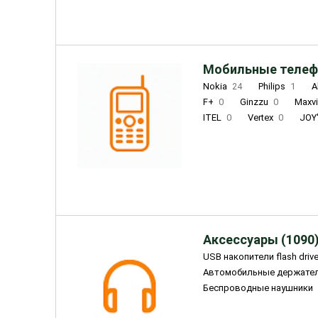
Мобильные телеф
Nokia
24
Philips
1
A
F+
0
Ginzzu
0
Maxv
ITEL
0
Vertex
0
JOY
Ulefone
0
Panasonic
0
Wigor
0
CAT
0
IRBI
Olmio
23
Fontel
15
Аксессуары (1090
USB накопители flash driv
Автомобильные держате
Беспроводные наушники
Внешние жесткие диски