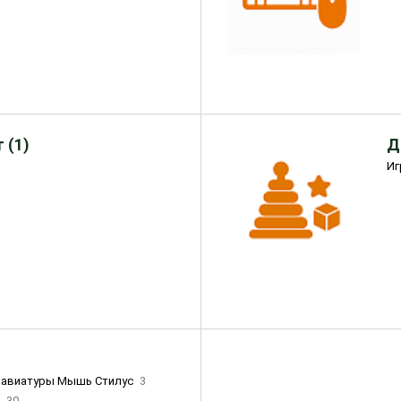
 (1)
Д
Иг
лавиатуры Мышь Стилус
3
и
30