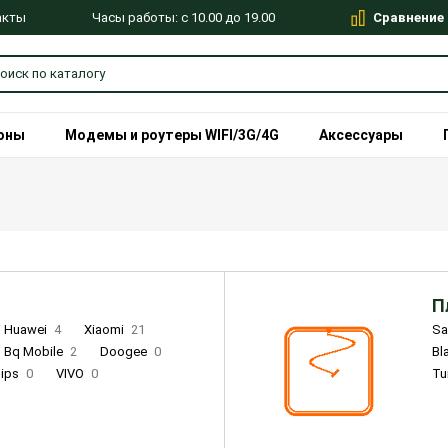
Сравнение
Часы работы: с 10.00 до 19.00
акты
оны
Модемы и роутеры WIFI/3G/4G
Аксессуары
П
Huawei
4
Xiaomi
21
S
Bq Mobile
2
Doogee
0
Bl
lips
0
VIVO
0
Tu
alme
9
Remade
0
Infinix
4
Tecno
18