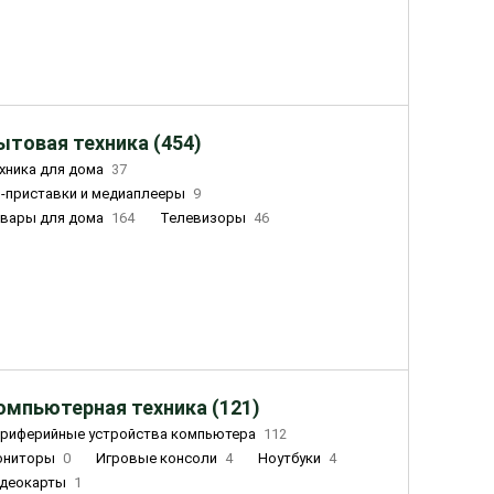
ытовая техника (454)
хника для дома
37
-приставки и медиаплееры
9
вары для дома
164
Телевизоры
46
ный дом
155
Чайники
23
лажнители воздуха
20
омпьютерная техника (121)
риферийные устройства компьютера
112
ониторы
0
Игровые консоли
4
Ноутбуки
4
деокарты
1