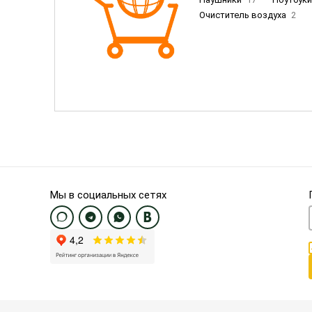
Очиститель воздуха
2
Пылесосы
9
Смартфо
Смартфоны Samsung
20
Смартфоны OnePlus/Pixel/U
Электронные книги EU
3
Мы в социальных сетях