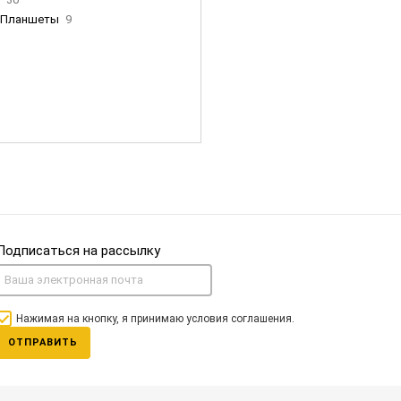
Планшеты
9
ны Apple
35
Фен Dyson
0
nigerz и тд
31
Часы
0
Подписаться на рассылку
Нажимая на кнопку, я принимаю условия соглашения.
ОТПРАВИТЬ