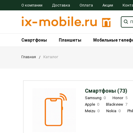
О компании
Доставка
Оплата
Акции
Конт
Смартфоны
Планшеты
Мобильные телеф
Главная
Каталог
Смартфоны (73)
Samsung
0
Honor
5
Apple
0
Blackview
7
Meizu
0
Nokia
0
Phi
Oukitel
0
OPPO
0
Re
INOI
1
ZTE
0
TCL
0
Coolpad
2