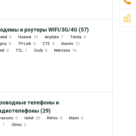
одемы и роутеры WIFI/3G/4G (57)
catel
0
Huawei
14
Anydata
7
Tenda
4
igma
0
TP-Link
0
ZTE
4
Xiaomi
13
xel
0
TCL
1
Cudy
0
Netcraze
14
роводные телефоны и
адиотелефоны (29)
nasonic
0
teXet
20
Ritmix
0
Maxvi
6
Q
1
Olmio
2