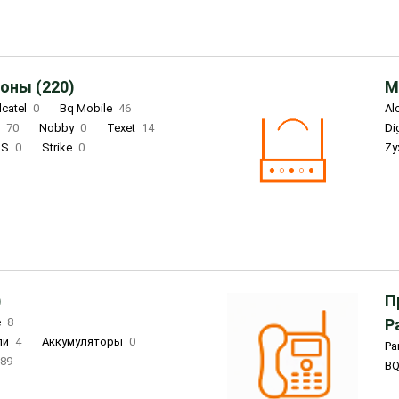
оны (220)
М
lcatel
0
Bq Mobile
46
Al
i
70
Nobby
0
Texet
14
D
'S
0
Strike
0
Zy
DIGMA
0
INOI
15
S
0
DIZO
0
Corn
0
Xenium
12
)
П
e
8
Р
ли
4
Аккумуляторы
0
Pa
89
B
3