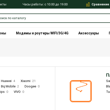
Сравнение
Часы работы: с 10.00 до 19.00
акты
оны
Модемы и роутеры WIFI/3G/4G
Аксессуары
П
Huawei
4
Xiaomi
21
S
Bq Mobile
2
Doogee
0
Bl
lips
0
VIVO
0
Tu
alme
9
Remade
0
Infinix
4
Tecno
18