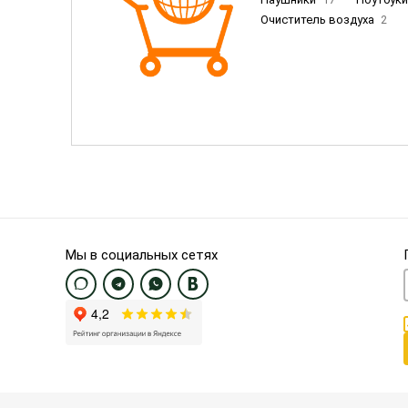
Очиститель воздуха
2
Пылесосы
9
Смартфо
Смартфоны Samsung
20
Смартфоны OnePlus/Pixel/U
Электронные книги EU
3
Мы в социальных сетях