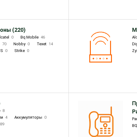
оны (220)
М
lcatel
0
Bq Mobile
46
Al
i
70
Nobby
0
Texet
14
D
'S
0
Strike
0
Zy
DIGMA
0
INOI
15
S
0
DIZO
0
Corn
0
Xenium
12
)
П
e
8
Р
ли
4
Аккумуляторы
0
Pa
89
B
3