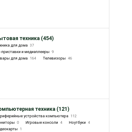
ытовая техника (454)
хника для дома
37
-приставки и медиаплееры
9
вары для дома
164
Телевизоры
46
ный дом
155
Чайники
23
лажнители воздуха
20
омпьютерная техника (121)
риферийные устройства компьютера
112
ониторы
0
Игровые консоли
4
Ноутбуки
4
деокарты
1