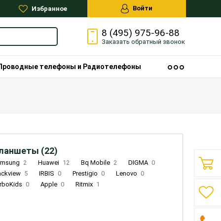
Войти
Избранное
8 (495) 975-96-88
Заказать
обратный
звонок
Проводные телефоны и Радиотелефоны
ланшеты (22)
amsung
2
Huawei
12
Bq Mobile
2
DIGMA
0
ackview
5
IRBIS
0
Prestigio
0
Lenovo
0
rboKids
0
Apple
0
Ritmix
1