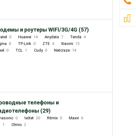
одемы и роутеры WIFI/3G/4G (57)
catel
0
Huawei
14
Anydata
7
Tenda
4
igma
0
TP-Link
0
ZTE
4
Xiaomi
13
xel
0
TCL
1
Cudy
0
Netcraze
14
роводные телефоны и
адиотелефоны (29)
nasonic
0
teXet
20
Ritmix
0
Maxvi
6
Q
1
Olmio
2