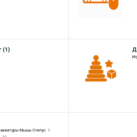
 (1)
Д
Иг
лавиатуры Мышь Стилус
3
и
30