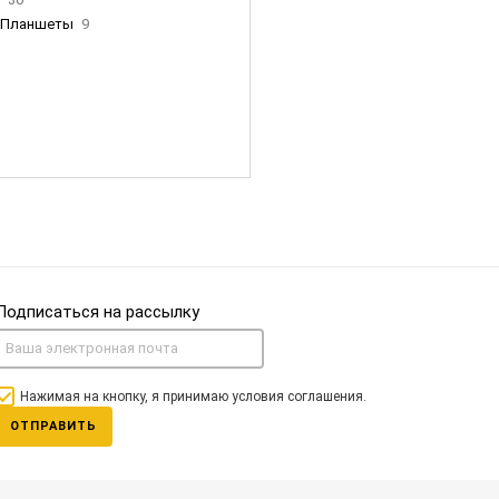
Планшеты
9
ны Apple
35
Фен Dyson
0
nigerz и тд
31
Часы
0
Подписаться на рассылку
Нажимая на кнопку, я принимаю условия соглашения.
ОТПРАВИТЬ