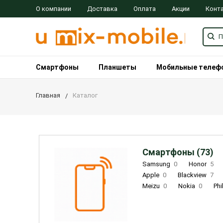
О компании
Доставка
Оплата
Акции
Конт
Смартфоны
Планшеты
Мобильные телеф
Главная
Каталог
Смартфоны (73)
Samsung
0
Honor
5
Apple
0
Blackview
7
Meizu
0
Nokia
0
Phi
Oukitel
0
OPPO
0
Re
INOI
1
ZTE
0
TCL
0
Coolpad
2