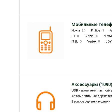
Мобильные телеф
Nokia
24
Philips
1
A
F+
0
Ginzzu
0
Maxv
ITEL
0
Vertex
0
JOY
Ulefone
0
Panasonic
0
Wigor
0
CAT
0
IRBI
Olmio
23
Fontel
15
Аксессуары (1090
USB накопители flash driv
Автомобильные держате
Беспроводные наушники
Внешние жесткие диски