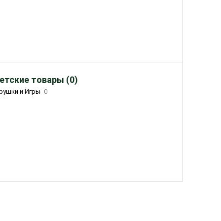
етские товары (0)
рушки и Игры
0