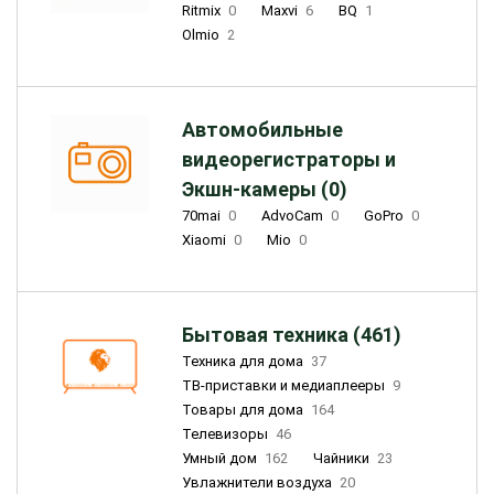
Ritmix
0
Maxvi
6
BQ
1
Olmio
2
Автомобильные
видеорегистраторы и
Экшн-камеры (0)
70mai
0
AdvoCam
0
GoPro
0
Xiaomi
0
Mio
0
Бытовая техника (461)
Техника для дома
37
ТВ-приставки и медиаплееры
9
Товары для дома
164
Телевизоры
46
Умный дом
162
Чайники
23
Увлажнители воздуха
20