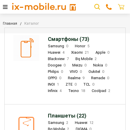
Главная
Каталог
Смартфоны (73)
Samsung
0
Honor
5
Huawei
4
Xiaomi
21
Apple
0
Blackview
7
Bq Mobile
2
Doogee
0
Meizu
0
Nokia
0
Philips
0
VIVO
0
Oukitel
0
OPPO
0
Realme
9
Remade
0
INOI
1
ZTE
0
TCL
0
Infinix
4
Tecno
18
Coolpad
2
Планшеты (22)
Samsung
2
Huawei
12
Bq Mobile
2
DIGMA
0