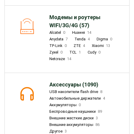
Модемы и роутеры
WIFI/3G/4G (57)
Alcatel
0
Huawei
14
Anydata
7
Tenda
4
Digma
0
TP-Link
0
ZTE
4
Xiaomi
13
Zyxel
0
TCL
1
Cudy
0
Netcraze
14
Аксессуары (1090)
USB накопители flash drive
8
Автомобильные держатели
4
Аккумуляторы
0
Беспроводные наушники
89
Внешние жесткие диски
3
Внешние аккумуляторы
86
Другое
3