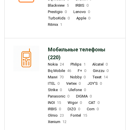
Blackview
5
IRBIS
0
Prestigio
0
Lenovo
0
TurboKids
0
Apple
0
Ritmix
1
Мобильные телефоны
(220)
Nokia
24
Philips
1
Alcatel
0
Bq Mobile
46
F+
0
Ginzzu
0
Maxvi
70
Nobby
0
Texet
14
ITEL
0
Vertex
0
JOY'S
0
Strike
0
Ulefone
0
Panasonic
0
DIGMA
0
INOI
15
Wigor
0
CAT
0
IRBIS
0
DIZO
0
Corn
0
Olmio
23
Fontel
15
Xenium
12