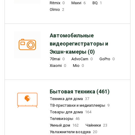
Ritmix
0
Maxvi
6
BQ
1
Olmio
2
Автомобильные
видеорегистраторы и
Экшн-камеры (0)
70mai
0
AdvoCam
0
GoPro
0
Xiaomi
0
Mio
0
Бытовая техника (461)
Техника для дома
37
ТВ-приставки и медиаплееры
9
Товары для дома
164
Телевизоры
46
Умный дом
162
Чайники
23
Увлажнители воздуха
20