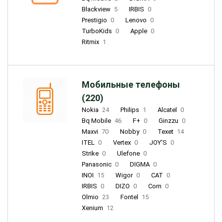
Blackview
5
IRBIS
0
Prestigio
0
Lenovo
0
TurboKids
0
Apple
0
Ritmix
1
Мобильные телефоны
(220)
Nokia
24
Philips
1
Alcatel
0
Bq Mobile
46
F+
0
Ginzzu
0
Maxvi
70
Nobby
0
Texet
14
ITEL
0
Vertex
0
JOY'S
0
Strike
0
Ulefone
0
Panasonic
0
DIGMA
0
INOI
15
Wigor
0
CAT
0
IRBIS
0
DIZO
0
Corn
0
Olmio
23
Fontel
15
Xenium
12