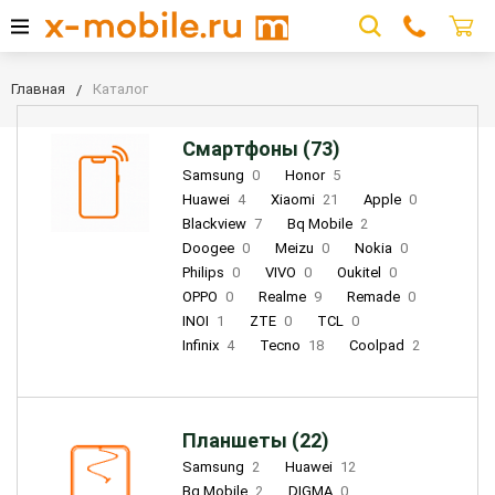
Главная
Каталог
Смартфоны (73)
Samsung
0
Honor
5
Huawei
4
Xiaomi
21
Apple
0
Blackview
7
Bq Mobile
2
Doogee
0
Meizu
0
Nokia
0
Philips
0
VIVO
0
Oukitel
0
OPPO
0
Realme
9
Remade
0
INOI
1
ZTE
0
TCL
0
Infinix
4
Tecno
18
Coolpad
2
Планшеты (22)
Samsung
2
Huawei
12
Bq Mobile
2
DIGMA
0