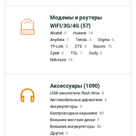
Модемы и роутеры
WIFI/3G/4G (57)
Alcatel
0
Huawei
14
Anydata
7
Tenda
4
Digma
0
TP-Link
0
ZTE
4
Xiaomi
13
Zyxel
0
TCL
1
Cudy
0
Netcraze
14
Аксессуары (1090)
USB накопители flash drive
8
Автомобильные держатели
4
Аккумуляторы
0
Беспроводные наушники
89
Внешние жесткие диски
3
Внешние аккумуляторы
86
Другое
3