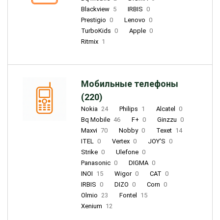
Blackview
5
IRBIS
0
Prestigio
0
Lenovo
0
TurboKids
0
Apple
0
Ritmix
1
Мобильные телефоны
(220)
Nokia
24
Philips
1
Alcatel
0
Bq Mobile
46
F+
0
Ginzzu
0
Maxvi
70
Nobby
0
Texet
14
ITEL
0
Vertex
0
JOY'S
0
Strike
0
Ulefone
0
Panasonic
0
DIGMA
0
INOI
15
Wigor
0
CAT
0
IRBIS
0
DIZO
0
Corn
0
Olmio
23
Fontel
15
Xenium
12