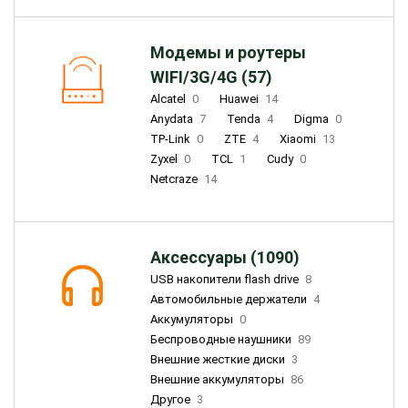
Модемы и роутеры
WIFI/3G/4G (57)
Alcatel
0
Huawei
14
Anydata
7
Tenda
4
Digma
0
TP-Link
0
ZTE
4
Xiaomi
13
Zyxel
0
TCL
1
Cudy
0
Netcraze
14
Аксессуары (1090)
USB накопители flash drive
8
Автомобильные держатели
4
Аккумуляторы
0
Беспроводные наушники
89
Внешние жесткие диски
3
Внешние аккумуляторы
86
Другое
3