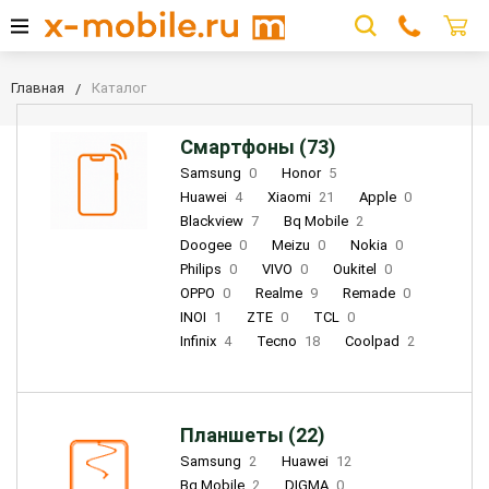
Главная
Каталог
Смартфоны (73)
Samsung
0
Honor
5
Huawei
4
Xiaomi
21
Apple
0
Blackview
7
Bq Mobile
2
Doogee
0
Meizu
0
Nokia
0
Philips
0
VIVO
0
Oukitel
0
OPPO
0
Realme
9
Remade
0
INOI
1
ZTE
0
TCL
0
Infinix
4
Tecno
18
Coolpad
2
Планшеты (22)
Samsung
2
Huawei
12
Bq Mobile
2
DIGMA
0