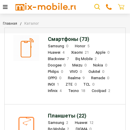
Главная
Каталог
Смартфоны (73)
Samsung
0
Honor
5
Huawei
4
Xiaomi
21
Apple
0
Blackview
7
Bq Mobile
2
Doogee
0
Meizu
0
Nokia
0
Philips
0
VIVO
0
Oukitel
0
OPPO
0
Realme
9
Remade
0
INOI
1
ZTE
0
TCL
0
Infinix
4
Tecno
18
Coolpad
2
Планшеты (22)
Samsung
2
Huawei
12
Bq Mobile
2
DIGMA
0