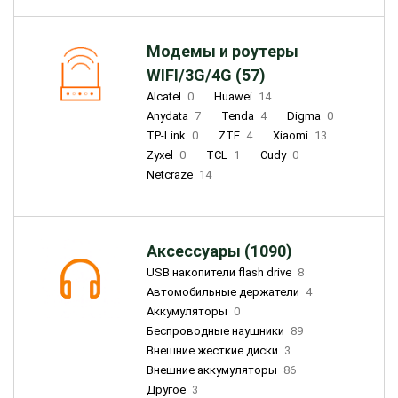
Модемы и роутеры
WIFI/3G/4G (57)
Alcatel
0
Huawei
14
Anydata
7
Tenda
4
Digma
0
TP-Link
0
ZTE
4
Xiaomi
13
Zyxel
0
TCL
1
Cudy
0
Netcraze
14
Аксессуары (1090)
USB накопители flash drive
8
Автомобильные держатели
4
Аккумуляторы
0
Беспроводные наушники
89
Внешние жесткие диски
3
Внешние аккумуляторы
86
Другое
3