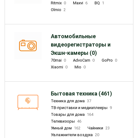
Ritmix
0
Maxvi
6
BQ
1
Olmio
2
Автомобильные
видеорегистраторы и
Экшн-камеры (0)
70mai
0
AdvoCam
0
GoPro
0
Xiaomi
0
Mio
0
Бытовая техника (461)
Техника для дома
37
ТВ-приставки и медиаплееры
9
Товары для дома
164
Телевизоры
46
Умный дом
162
Чайники
23
Увлажнители воздуха
20