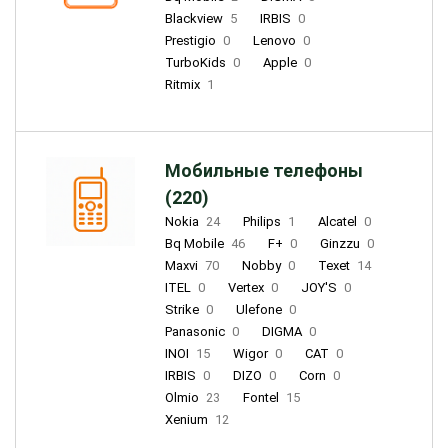
Blackview
5
IRBIS
0
Prestigio
0
Lenovo
0
TurboKids
0
Apple
0
Ritmix
1
Мобильные телефоны
(220)
Nokia
24
Philips
1
Alcatel
0
Bq Mobile
46
F+
0
Ginzzu
0
Maxvi
70
Nobby
0
Texet
14
ITEL
0
Vertex
0
JOY'S
0
Strike
0
Ulefone
0
Panasonic
0
DIGMA
0
INOI
15
Wigor
0
CAT
0
IRBIS
0
DIZO
0
Corn
0
Olmio
23
Fontel
15
Xenium
12