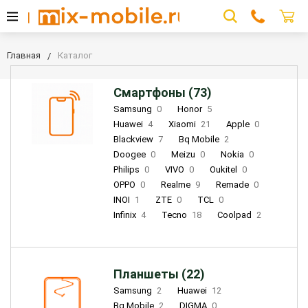
Главная
Каталог
Смартфоны (73)
Samsung
0
Honor
5
Huawei
4
Xiaomi
21
Apple
0
Blackview
7
Bq Mobile
2
Doogee
0
Meizu
0
Nokia
0
Philips
0
VIVO
0
Oukitel
0
OPPO
0
Realme
9
Remade
0
INOI
1
ZTE
0
TCL
0
Infinix
4
Tecno
18
Coolpad
2
Планшеты (22)
Samsung
2
Huawei
12
Bq Mobile
2
DIGMA
0