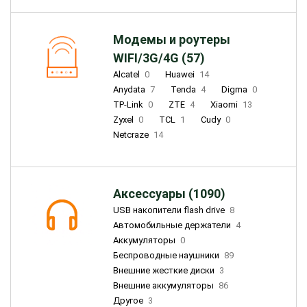
Модемы и роутеры
WIFI/3G/4G (57)
Alcatel
0
Huawei
14
Anydata
7
Tenda
4
Digma
0
TP-Link
0
ZTE
4
Xiaomi
13
Zyxel
0
TCL
1
Cudy
0
Netcraze
14
Аксессуары (1090)
USB накопители flash drive
8
Автомобильные держатели
4
Аккумуляторы
0
Беспроводные наушники
89
Внешние жесткие диски
3
Внешние аккумуляторы
86
Другое
3