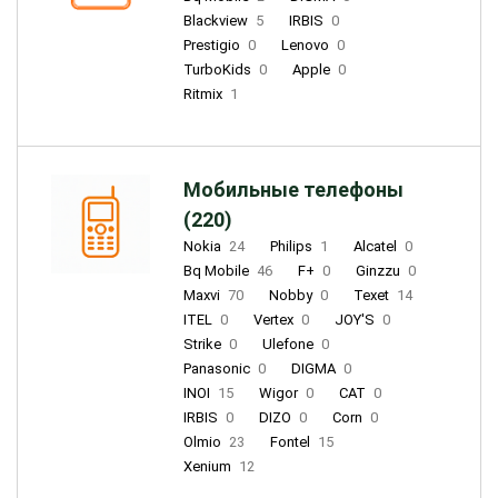
Blackview
5
IRBIS
0
Prestigio
0
Lenovo
0
TurboKids
0
Apple
0
Ritmix
1
Мобильные телефоны
(220)
Nokia
24
Philips
1
Alcatel
0
Bq Mobile
46
F+
0
Ginzzu
0
Maxvi
70
Nobby
0
Texet
14
ITEL
0
Vertex
0
JOY'S
0
Strike
0
Ulefone
0
Panasonic
0
DIGMA
0
INOI
15
Wigor
0
CAT
0
IRBIS
0
DIZO
0
Corn
0
Olmio
23
Fontel
15
Xenium
12