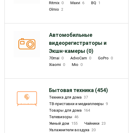
Ritmix
0
Maxvi
6
BQ
1
Olmio
2
Автомобильные
видеорегистраторы и
Экшн-камеры (0)
70mai
0
AdvoCam
0
GoPro
0
Xiaomi
0
Mio
0
Бытовая техника (454)
Техника для дома
37
ТВ-приставки и медиаплееры
9
Товары для дома
164
Телевизоры
46
Умный дом
155
Чайники
23
Увлажнители воздуха
20