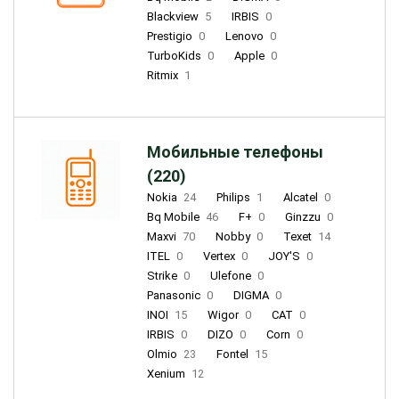
Blackview
5
IRBIS
0
Prestigio
0
Lenovo
0
TurboKids
0
Apple
0
Ritmix
1
Мобильные телефоны
(220)
Nokia
24
Philips
1
Alcatel
0
Bq Mobile
46
F+
0
Ginzzu
0
Maxvi
70
Nobby
0
Texet
14
ITEL
0
Vertex
0
JOY'S
0
Strike
0
Ulefone
0
Panasonic
0
DIGMA
0
INOI
15
Wigor
0
CAT
0
IRBIS
0
DIZO
0
Corn
0
Olmio
23
Fontel
15
Xenium
12