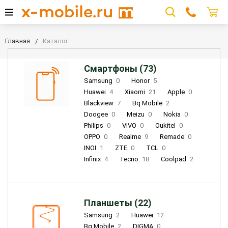
Главная
Каталог
Смартфоны (73)
Samsung
0
Honor
5
Huawei
4
Xiaomi
21
Apple
0
Blackview
7
Bq Mobile
2
Doogee
0
Meizu
0
Nokia
0
Philips
0
VIVO
0
Oukitel
0
OPPO
0
Realme
9
Remade
0
INOI
1
ZTE
0
TCL
0
Infinix
4
Tecno
18
Coolpad
2
Планшеты (22)
Samsung
2
Huawei
12
Bq Mobile
2
DIGMA
0