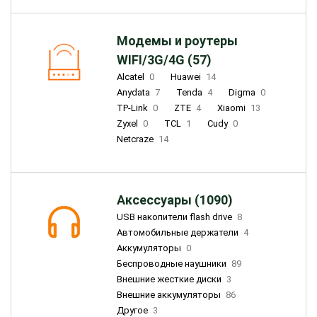
Модемы и роутеры
WIFI/3G/4G (57)
Alcatel
0
Huawei
14
Anydata
7
Tenda
4
Digma
0
TP-Link
0
ZTE
4
Xiaomi
13
Zyxel
0
TCL
1
Cudy
0
Netcraze
14
Аксессуары (1090)
USB накопители flash drive
8
Автомобильные держатели
4
Аккумуляторы
0
Беспроводные наушники
89
Внешние жесткие диски
3
Внешние аккумуляторы
86
Другое
3