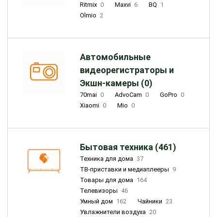
Ritmix
0
Maxvi
6
BQ
1
Olmio
2
Автомобильные
видеорегистраторы и
Экшн-камеры (0)
70mai
0
AdvoCam
0
GoPro
0
Xiaomi
0
Mio
0
Бытовая техника (461)
Техника для дома
37
ТВ-приставки и медиаплееры
9
Товары для дома
164
Телевизоры
46
Умный дом
162
Чайники
23
Увлажнители воздуха
20