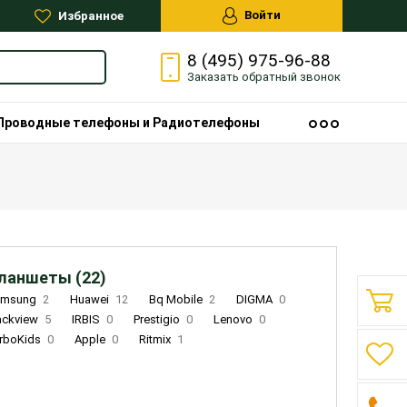
Войти
Избранное
8 (495) 975-96-88
Заказать
обратный
звонок
Проводные телефоны и Радиотелефоны
ланшеты (22)
amsung
2
Huawei
12
Bq Mobile
2
DIGMA
0
ackview
5
IRBIS
0
Prestigio
0
Lenovo
0
rboKids
0
Apple
0
Ritmix
1