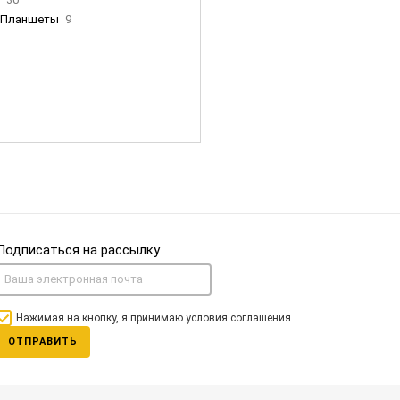
Планшеты
9
ны Apple
35
Фен Dyson
0
nigerz и тд
31
Часы
0
Подписаться на рассылку
Нажимая на кнопку, я принимаю условия соглашения.
ОТПРАВИТЬ