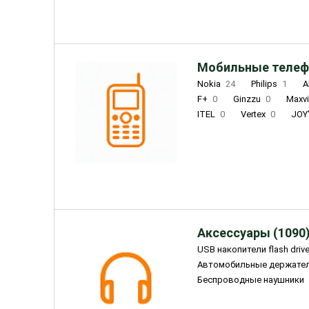
Мобильные телеф
Nokia
24
Philips
1
A
F+
0
Ginzzu
0
Maxv
ITEL
0
Vertex
0
JOY
Ulefone
0
Panasonic
0
Wigor
0
CAT
0
IRBI
Olmio
23
Fontel
15
Аксессуары (1090
USB накопители flash driv
Автомобильные держате
Беспроводные наушники
Внешние жесткие диски