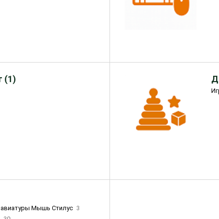
 (1)
Д
Иг
лавиатуры Мышь Стилус
3
и
30