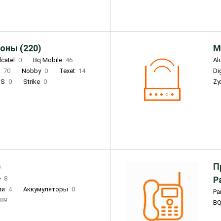
оны (220)
М
lcatel
0
Bq Mobile
46
Al
i
70
Nobby
0
Texet
14
D
'S
0
Strike
0
Zy
DIGMA
0
INOI
15
S
0
DIZO
0
Corn
0
Xenium
12
)
П
e
8
Р
ли
4
Аккумуляторы
0
Pa
89
B
3