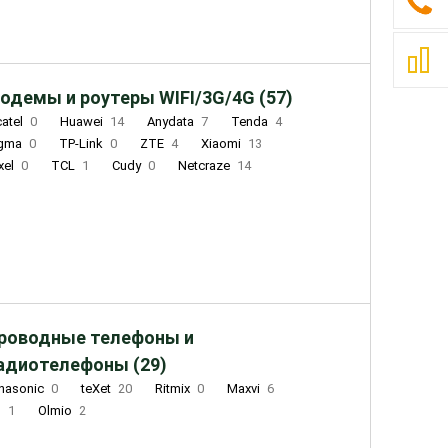
одемы и роутеры WIFI/3G/4G (57)
catel
0
Huawei
14
Anydata
7
Tenda
4
igma
0
TP-Link
0
ZTE
4
Xiaomi
13
xel
0
TCL
1
Cudy
0
Netcraze
14
роводные телефоны и
адиотелефоны (29)
nasonic
0
teXet
20
Ritmix
0
Maxvi
6
Q
1
Olmio
2