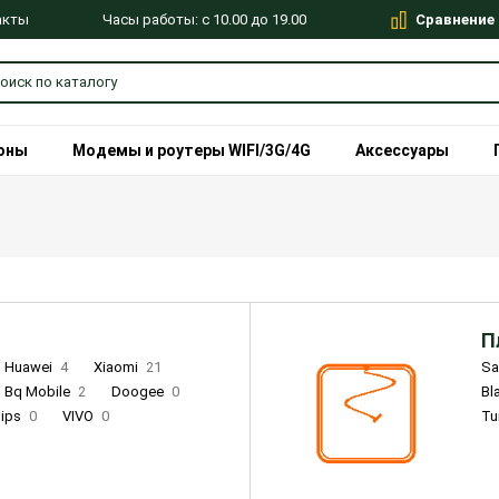
Сравнение
Часы работы: с 10.00 до 19.00
акты
оны
Модемы и роутеры WIFI/3G/4G
Аксессуары
П
Huawei
4
Xiaomi
21
S
Bq Mobile
2
Doogee
0
Bl
lips
0
VIVO
0
Tu
alme
9
Remade
0
Infinix
4
Tecno
18