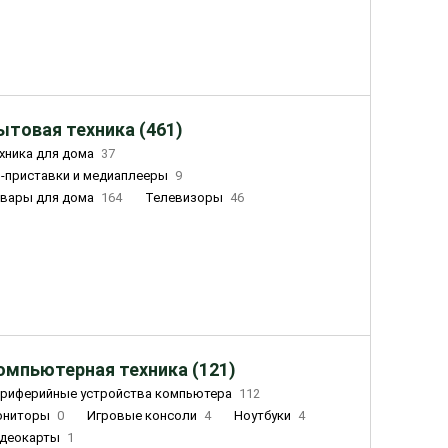
ытовая техника (461)
хника для дома
37
-приставки и медиаплееры
9
вары для дома
164
Телевизоры
46
ный дом
162
Чайники
23
лажнители воздуха
20
омпьютерная техника (121)
риферийные устройства компьютера
112
ониторы
0
Игровые консоли
4
Ноутбуки
4
деокарты
1