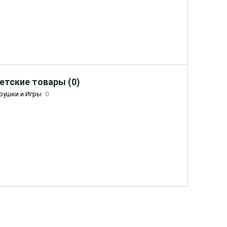
етские товары (0)
рушки и Игры
0