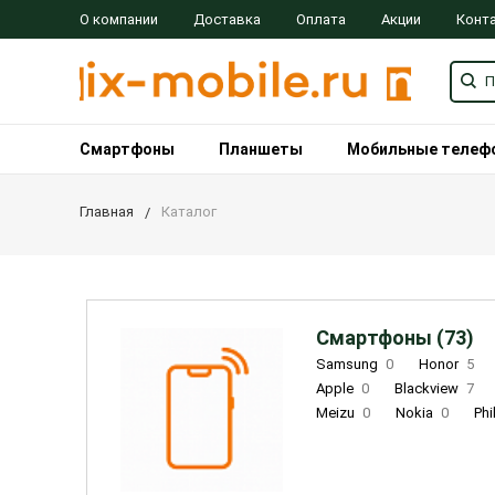
О компании
Доставка
Оплата
Акции
Конт
Смартфоны
Планшеты
Мобильные телеф
Главная
Каталог
Смартфоны (73)
Samsung
0
Honor
5
Apple
0
Blackview
7
Meizu
0
Nokia
0
Phi
Oukitel
0
OPPO
0
Re
INOI
1
ZTE
0
TCL
0
Coolpad
2