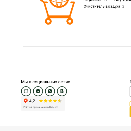
Очиститель воздуха
2
Пылесосы
9
Смартфо
Смартфоны Samsung
20
Смартфоны OnePlus/Pixel/U
Электронные книги EU
3
Мы в социальных сетях