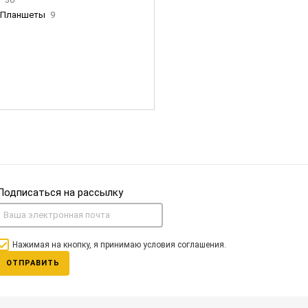
Планшеты
9
ны Apple
35
Фен Dyson
0
nigerz и тд
31
Часы
0
Подписаться на рассылку
Нажимая на кнопку, я принимаю условия соглашения.
ОТПРАВИТЬ