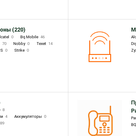
оны (220)
М
lcatel
0
Bq Mobile
46
Al
i
70
Nobby
0
Texet
14
D
'S
0
Strike
0
Zy
DIGMA
0
INOI
15
S
0
DIZO
0
Corn
0
Xenium
12
)
П
e
8
Р
ли
4
Аккумуляторы
0
Pa
89
B
3