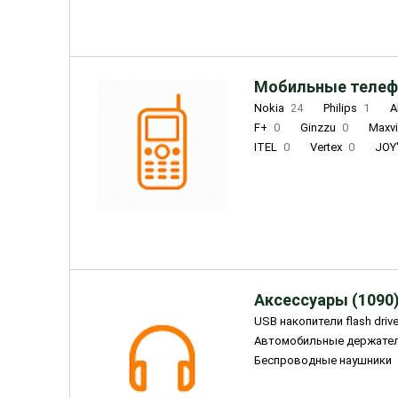
Мобильные телеф
Nokia
24
Philips
1
A
F+
0
Ginzzu
0
Maxv
ITEL
0
Vertex
0
JOY
Ulefone
0
Panasonic
0
Wigor
0
CAT
0
IRBI
Olmio
23
Fontel
15
Аксессуары (1090
USB накопители flash driv
Автомобильные держате
Беспроводные наушники
Внешние жесткие диски