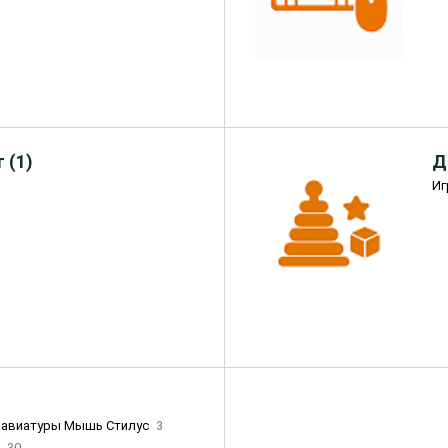
 (1)
Д
Иг
лавиатуры Мышь Стилус
3
и
30