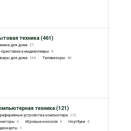
ытовая техника (461)
хника для дома
37
-приставки и медиаплееры
9
вары для дома
164
Телевизоры
46
ный дом
162
Чайники
23
лажнители воздуха
20
омпьютерная техника (121)
риферийные устройства компьютера
112
ониторы
0
Игровые консоли
4
Ноутбуки
4
деокарты
1