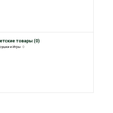
етские товары (0)
рушки и Игры
0