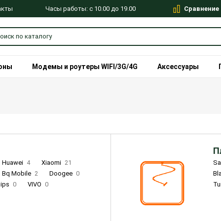
Сравнение
Часы работы: с 10.00 до 19.00
акты
оны
Модемы и роутеры WIFI/3G/4G
Аксессуары
П
Huawei
4
Xiaomi
21
S
Bq Mobile
2
Doogee
0
Bl
lips
0
VIVO
0
Tu
alme
9
Remade
0
Infinix
4
Tecno
18