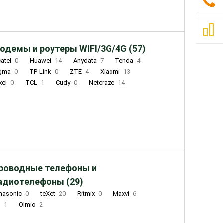
одемы и роутеры WIFI/3G/4G (57)
catel
0
Huawei
14
Anydata
7
Tenda
4
igma
0
TP-Link
0
ZTE
4
Xiaomi
13
xel
0
TCL
1
Cudy
0
Netcraze
14
роводные телефоны и
адиотелефоны (29)
nasonic
0
teXet
20
Ritmix
0
Maxvi
6
Q
1
Olmio
2