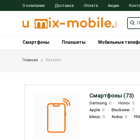
О компании
Доставка
Оплата
Акции
Конт
Смартфоны
Планшеты
Мобильные телеф
Главная
Каталог
Смартфоны (73)
Samsung
0
Honor
5
Apple
0
Blackview
7
Meizu
0
Nokia
0
Phi
Oukitel
0
OPPO
0
Re
INOI
1
ZTE
0
TCL
0
Coolpad
2