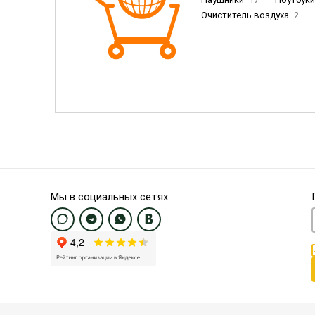
Очиститель воздуха
2
Пылесосы
9
Смартфо
Смартфоны Samsung
20
Смартфоны OnePlus/Pixel/U
Электронные книги EU
3
Мы в социальных сетях