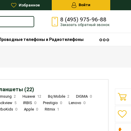
Войти
Избранное
8 (495) 975-96-88
Заказать
обратный
звонок
Проводные телефоны и Радиотелефоны
ланшеты (22)
amsung
2
Huawei
12
Bq Mobile
2
DIGMA
0
ackview
5
IRBIS
0
Prestigio
0
Lenovo
0
rboKids
0
Apple
0
Ritmix
1