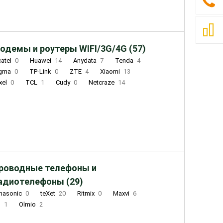
одемы и роутеры WIFI/3G/4G (57)
catel
0
Huawei
14
Anydata
7
Tenda
4
igma
0
TP-Link
0
ZTE
4
Xiaomi
13
xel
0
TCL
1
Cudy
0
Netcraze
14
роводные телефоны и
адиотелефоны (29)
nasonic
0
teXet
20
Ritmix
0
Maxvi
6
Q
1
Olmio
2