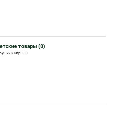
етские товары (0)
рушки и Игры
0