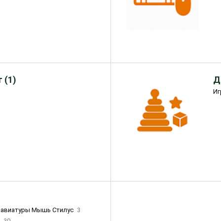
 (1)
Д
Иг
лавиатуры Мышь Стилус
3
и
30