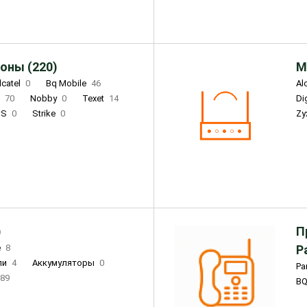
оны (220)
М
lcatel
0
Bq Mobile
46
Al
i
70
Nobby
0
Texet
14
D
'S
0
Strike
0
Zy
DIGMA
0
INOI
15
S
0
DIZO
0
Corn
0
Xenium
12
)
П
e
8
Р
ли
4
Аккумуляторы
0
Pa
89
B
3