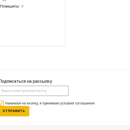
Планшеты
9
ны Apple
35
Фен Dyson
0
nigerz и тд
31
Часы
0
Подписаться на рассылку
Нажимая на кнопку, я принимаю условия соглашения.
ОТПРАВИТЬ