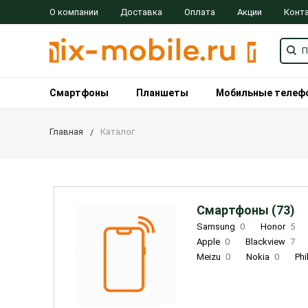
О компании
Доставка
Оплата
Акции
Конт
Смартфоны
Планшеты
Мобильные телеф
Главная
Каталог
Смартфоны (73)
Samsung
0
Honor
5
Apple
0
Blackview
7
Meizu
0
Nokia
0
Phi
Oukitel
0
OPPO
0
Re
INOI
1
ZTE
0
TCL
0
Coolpad
2