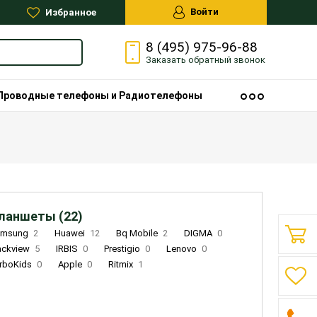
Войти
Избранное
8 (495) 975-96-88
Заказать
обратный
звонок
Проводные телефоны и Радиотелефоны
ланшеты (22)
amsung
2
Huawei
12
Bq Mobile
2
DIGMA
0
ackview
5
IRBIS
0
Prestigio
0
Lenovo
0
rboKids
0
Apple
0
Ritmix
1