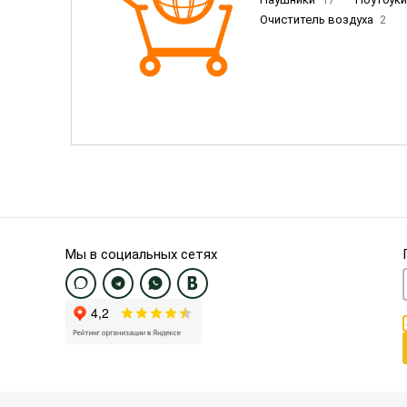
Очиститель воздуха
2
Пылесосы
9
Смартфо
Смартфоны Samsung
20
Смартфоны OnePlus/Pixel/U
Электронные книги EU
3
Мы в социальных сетях