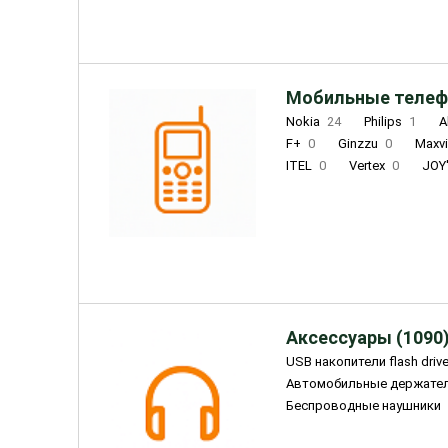
Мобильные телеф
Nokia
24
Philips
1
A
F+
0
Ginzzu
0
Maxv
ITEL
0
Vertex
0
JOY
Ulefone
0
Panasonic
0
Wigor
0
CAT
0
IRBI
Olmio
23
Fontel
15
Аксессуары (1090
USB накопители flash driv
Автомобильные держате
Беспроводные наушники
Внешние жесткие диски