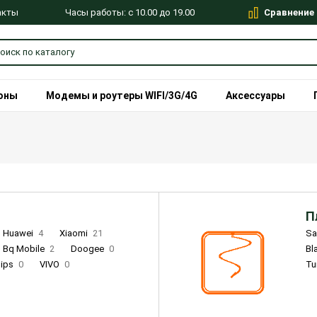
Сравнение
Часы работы: с 10.00 до 19.00
акты
оны
Модемы и роутеры WIFI/3G/4G
Аксессуары
П
Huawei
4
Xiaomi
21
S
Bq Mobile
2
Doogee
0
Bl
lips
0
VIVO
0
Tu
alme
9
Remade
0
Infinix
4
Tecno
18