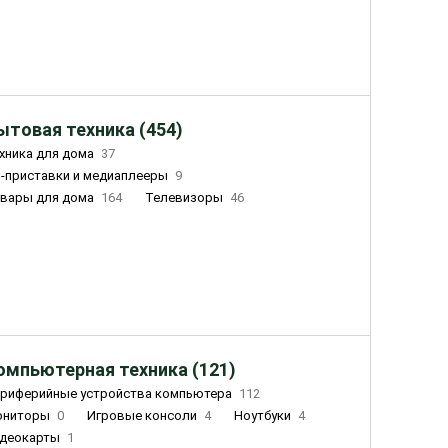
ытовая техника (454)
хника для дома
37
-приставки и медиаплееры
9
вары для дома
164
Телевизоры
46
ный дом
155
Чайники
23
лажнители воздуха
20
омпьютерная техника (121)
риферийные устройства компьютера
112
ониторы
0
Игровые консоли
4
Ноутбуки
4
деокарты
1