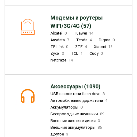
Модемы и роутеры
WIFI/3G/4G (57)
Alcatel
0
Huawei
14
Anydata
7
Tenda
4
Digma
0
TP-Link
0
ZTE
4
Xiaomi
13
Zyxel
0
TCL
1
Cudy
0
Netcraze
14
Аксессуары (1090)
USB накопители flash drive
8
Автомобильные держатели
4
Аккумуляторы
0
Беспроводные наушники
89
Внешние жесткие диски
3
Внешние аккумуляторы
86
Другое
3