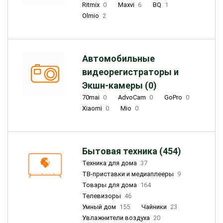
Ritmix
0
Maxvi
6
BQ
1
Olmio
2
Автомобильные
видеорегистраторы и
Экшн-камеры (0)
70mai
0
AdvoCam
0
GoPro
0
Xiaomi
0
Mio
0
Бытовая техника (454)
Техника для дома
37
ТВ-приставки и медиаплееры
9
Товары для дома
164
Телевизоры
46
Умный дом
155
Чайники
23
Увлажнители воздуха
20