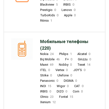
Blackview
5
IRBIS
0
Prestigio
0
Lenovo
0
TurboKids
0
Apple
0
Ritmix
1
Мобильные телефоны
(220)
Nokia
24
Philips
1
Alcatel
0
Bq Mobile
46
F+
0
Ginzzu
0
Maxvi
69
Nobby
0
Texet
14
ITEL
0
Vertex
0
JOY'S
0
Strike
0
Ulefone
0
Panasonic
0
DIGMA
0
INOI
15
Wigor
0
CAT
0
IRBIS
0
DIZO
0
Corn
0
Olmio
23
Fontel
15
Xenium
12