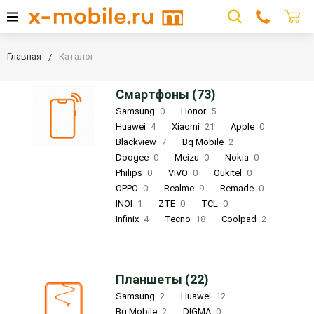
Главная
Каталог
Смартфоны (73)
Samsung
0
Honor
5
Huawei
4
Xiaomi
21
Apple
0
Blackview
7
Bq Mobile
2
Doogee
0
Meizu
0
Nokia
0
Philips
0
VIVO
0
Oukitel
0
OPPO
0
Realme
9
Remade
0
INOI
1
ZTE
0
TCL
0
Infinix
4
Tecno
18
Coolpad
2
Планшеты (22)
Samsung
2
Huawei
12
Bq Mobile
2
DIGMA
0