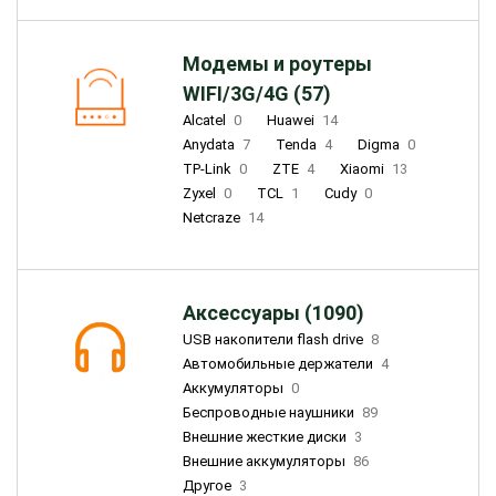
Модемы и роутеры
WIFI/3G/4G (57)
Alcatel
0
Huawei
14
Anydata
7
Tenda
4
Digma
0
TP-Link
0
ZTE
4
Xiaomi
13
Zyxel
0
TCL
1
Cudy
0
Netcraze
14
Аксессуары (1090)
USB накопители flash drive
8
Автомобильные держатели
4
Аккумуляторы
0
Беспроводные наушники
89
Внешние жесткие диски
3
Внешние аккумуляторы
86
Другое
3