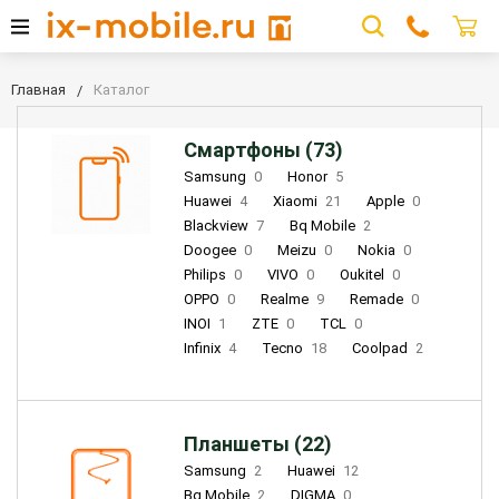
Главная
Каталог
Смартфоны (73)
Samsung
0
Honor
5
Huawei
4
Xiaomi
21
Apple
0
Blackview
7
Bq Mobile
2
Doogee
0
Meizu
0
Nokia
0
Philips
0
VIVO
0
Oukitel
0
OPPO
0
Realme
9
Remade
0
INOI
1
ZTE
0
TCL
0
Infinix
4
Tecno
18
Coolpad
2
Планшеты (22)
Samsung
2
Huawei
12
Bq Mobile
2
DIGMA
0