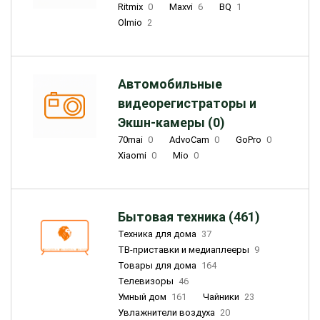
Ritmix
0
Maxvi
6
BQ
1
Olmio
2
Автомобильные
видеорегистраторы и
Экшн-камеры (0)
70mai
0
AdvoCam
0
GoPro
0
Xiaomi
0
Mio
0
Бытовая техника (461)
Техника для дома
37
ТВ-приставки и медиаплееры
9
Товары для дома
164
Телевизоры
46
Умный дом
161
Чайники
23
Увлажнители воздуха
20