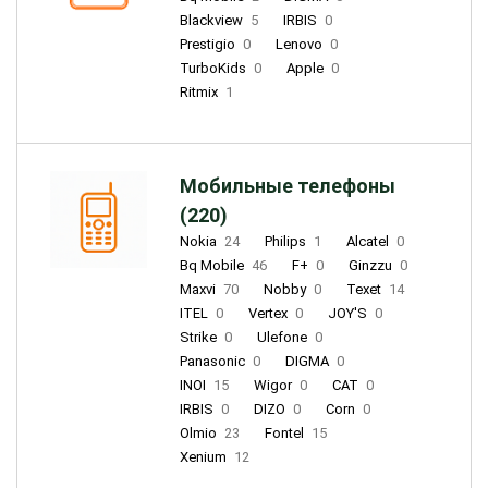
Blackview
5
IRBIS
0
Prestigio
0
Lenovo
0
TurboKids
0
Apple
0
Ritmix
1
Мобильные телефоны
(220)
Nokia
24
Philips
1
Alcatel
0
Bq Mobile
46
F+
0
Ginzzu
0
Maxvi
70
Nobby
0
Texet
14
ITEL
0
Vertex
0
JOY'S
0
Strike
0
Ulefone
0
Panasonic
0
DIGMA
0
INOI
15
Wigor
0
CAT
0
IRBIS
0
DIZO
0
Corn
0
Olmio
23
Fontel
15
Xenium
12