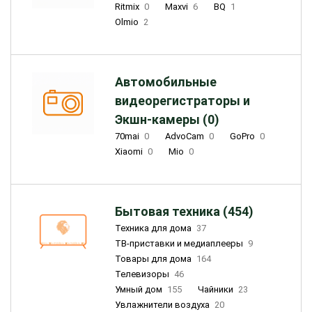
Ritmix
0
Maxvi
6
BQ
1
Olmio
2
Автомобильные
видеорегистраторы и
Экшн-камеры (0)
70mai
0
AdvoCam
0
GoPro
0
Xiaomi
0
Mio
0
Бытовая техника (454)
Техника для дома
37
ТВ-приставки и медиаплееры
9
Товары для дома
164
Телевизоры
46
Умный дом
155
Чайники
23
Увлажнители воздуха
20