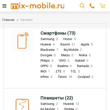
Главная
Каталог
Смартфоны (73)
Samsung
0
Honor
5
Huawei
4
Xiaomi
21
Apple
0
Blackview
7
Bq Mobile
2
Doogee
0
Meizu
0
Nokia
0
Philips
0
VIVO
0
Oukitel
0
OPPO
0
Realme
9
Remade
0
INOI
1
ZTE
0
TCL
0
Infinix
4
Tecno
18
Coolpad
2
Планшеты (22)
Samsung
2
Huawei
12
Bq Mobile
2
DIGMA
0