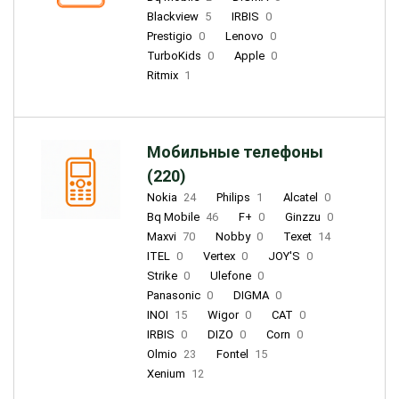
Blackview
5
IRBIS
0
Prestigio
0
Lenovo
0
TurboKids
0
Apple
0
Ritmix
1
Мобильные телефоны
(220)
Nokia
24
Philips
1
Alcatel
0
Bq Mobile
46
F+
0
Ginzzu
0
Maxvi
70
Nobby
0
Texet
14
ITEL
0
Vertex
0
JOY'S
0
Strike
0
Ulefone
0
Panasonic
0
DIGMA
0
INOI
15
Wigor
0
CAT
0
IRBIS
0
DIZO
0
Corn
0
Olmio
23
Fontel
15
Xenium
12