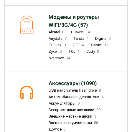
Модемы и роутеры
WIFI/3G/4G (57)
Alcatel
0
Huawei
14
Anydata
7
Tenda
4
Digma
0
TP-Link
0
ZTE
4
Xiaomi
13
Zyxel
0
TCL
1
Cudy
0
Netcraze
14
Аксессуары (1090)
USB накопители flash drive
8
Автомобильные держатели
4
Аккумуляторы
0
Беспроводные наушники
89
Внешние жесткие диски
3
Внешние аккумуляторы
86
Другое
3