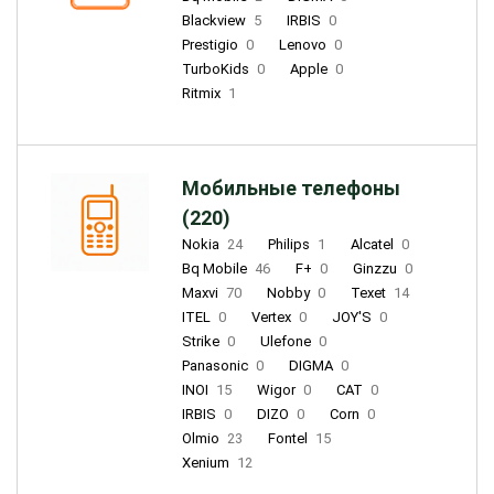
Blackview
5
IRBIS
0
Prestigio
0
Lenovo
0
TurboKids
0
Apple
0
Ritmix
1
Мобильные телефоны
(220)
Nokia
24
Philips
1
Alcatel
0
Bq Mobile
46
F+
0
Ginzzu
0
Maxvi
70
Nobby
0
Texet
14
ITEL
0
Vertex
0
JOY'S
0
Strike
0
Ulefone
0
Panasonic
0
DIGMA
0
INOI
15
Wigor
0
CAT
0
IRBIS
0
DIZO
0
Corn
0
Olmio
23
Fontel
15
Xenium
12