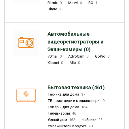
Ritmix
0
Maxvi
6
BQ
1
Olmio
2
Автомобильные
видеорегистраторы и
Экшн-камеры (0)
70mai
0
AdvoCam
0
GoPro
0
Xiaomi
0
Mio
0
Бытовая техника (461)
Техника для дома
37
ТВ-приставки и медиаплееры
9
Товары для дома
164
Телевизоры
46
Умный дом
162
Чайники
23
Увлажнители воздуха
20