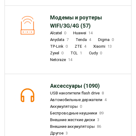
Модемы и роутеры
WIFI/3G/4G (57)
Alcatel
0
Huawei
14
Anydata
7
Tenda
4
Digma
0
TP-Link
0
ZTE
4
Xiaomi
13
Zyxel
0
TCL
1
Cudy
0
Netcraze
14
Аксессуары (1090)
USB накопители flash drive
8
Автомобильные держатели
4
Аккумуляторы
0
Беспроводные наушники
89
Внешние жесткие диски
3
Внешние аккумуляторы
86
Другое
3