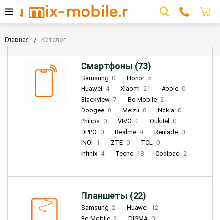
Главная
Каталог
Смартфоны (73)
Samsung
0
Honor
5
Huawei
4
Xiaomi
21
Apple
0
Blackview
7
Bq Mobile
2
Doogee
0
Meizu
0
Nokia
0
Philips
0
VIVO
0
Oukitel
0
OPPO
0
Realme
9
Remade
0
INOI
1
ZTE
0
TCL
0
Infinix
4
Tecno
18
Coolpad
2
Планшеты (22)
Samsung
2
Huawei
12
Bq Mobile
2
DIGMA
0