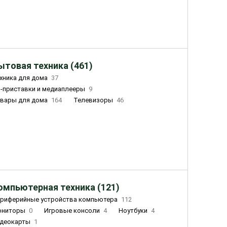
ытовая техника (461)
хника для дома
37
-приставки и медиаплееры
9
вары для дома
164
Телевизоры
46
ный дом
162
Чайники
23
лажнители воздуха
20
омпьютерная техника (121)
риферийные устройства компьютера
112
ониторы
0
Игровые консоли
4
Ноутбуки
4
деокарты
1