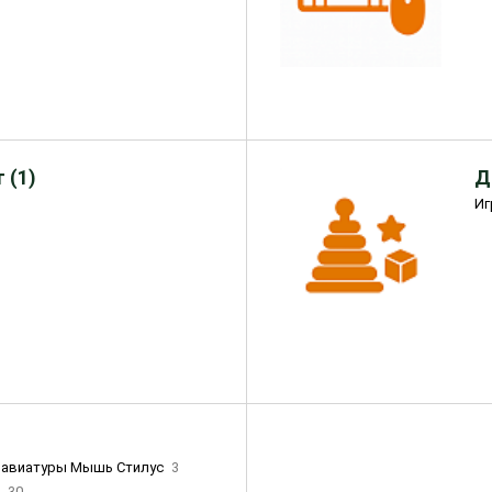
 (1)
Д
Иг
лавиатуры Мышь Стилус
3
и
30