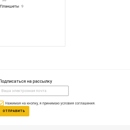
Планшеты
9
ны Apple
35
Фен Dyson
0
nigerz и тд
31
Часы
0
Подписаться на рассылку
Нажимая на кнопку, я принимаю условия соглашения.
ОТПРАВИТЬ