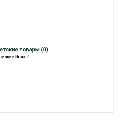
етские товары (0)
рушки и Игры
0