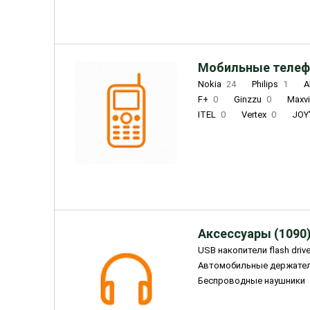
Мобильные телеф
Nokia
24
Philips
1
A
F+
0
Ginzzu
0
Maxv
ITEL
0
Vertex
0
JOY
Ulefone
0
Panasonic
0
Wigor
0
CAT
0
IRBI
Olmio
23
Fontel
15
Аксессуары (1090
USB накопители flash driv
Автомобильные держате
Беспроводные наушники
Внешние жесткие диски