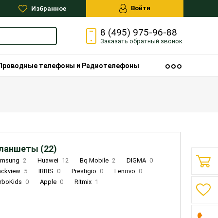
Войти
Избранное
8 (495) 975-96-88
Заказать
обратный
звонок
Проводные телефоны и Радиотелефоны
ланшеты (22)
amsung
2
Huawei
12
Bq Mobile
2
DIGMA
0
ackview
5
IRBIS
0
Prestigio
0
Lenovo
0
rboKids
0
Apple
0
Ritmix
1