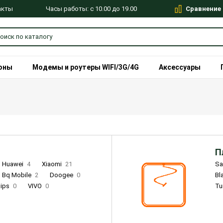
Сравнение
Часы работы: с 10.00 до 19.00
акты
оны
Модемы и роутеры WIFI/3G/4G
Аксессуары
П
Huawei
4
Xiaomi
21
S
Bq Mobile
2
Doogee
0
Bl
lips
0
VIVO
0
Tu
alme
9
Remade
0
Infinix
4
Tecno
18