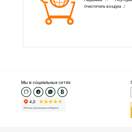
Очиститель воздуха
2
Пылесосы
9
Смартфо
Смартфоны Samsung
20
Смартфоны OnePlus/Pixel/U
Электронные книги EU
3
Мы в социальных сетях