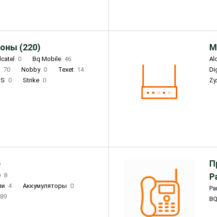
оны (220)
М
lcatel
0
Bq Mobile
46
Al
i
70
Nobby
0
Texet
14
D
'S
0
Strike
0
Zy
DIGMA
0
INOI
15
S
0
DIZO
0
Corn
0
Xenium
12
)
П
e
8
Р
ли
4
Аккумуляторы
0
Pa
89
B
3