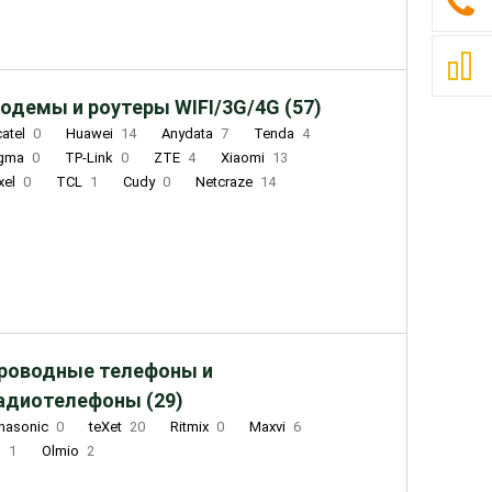
одемы и роутеры WIFI/3G/4G (57)
catel
0
Huawei
14
Anydata
7
Tenda
4
igma
0
TP-Link
0
ZTE
4
Xiaomi
13
xel
0
TCL
1
Cudy
0
Netcraze
14
роводные телефоны и
адиотелефоны (29)
nasonic
0
teXet
20
Ritmix
0
Maxvi
6
Q
1
Olmio
2