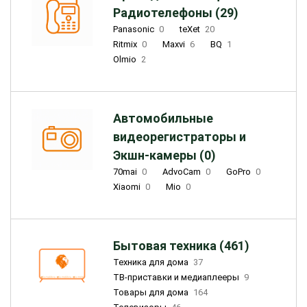
Радиотелефоны (29)
Panasonic
0
teXet
20
Ritmix
0
Maxvi
6
BQ
1
Olmio
2
Автомобильные
видеорегистраторы и
Экшн-камеры (0)
70mai
0
AdvoCam
0
GoPro
0
Xiaomi
0
Mio
0
Бытовая техника (461)
Техника для дома
37
ТВ-приставки и медиаплееры
9
Товары для дома
164