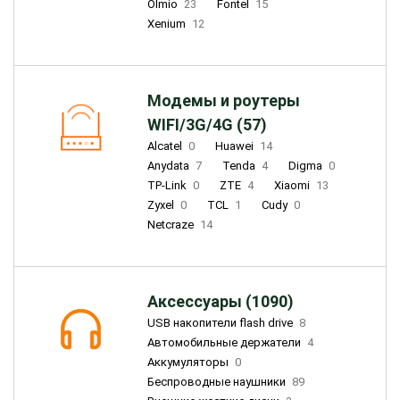
Olmio
23
Fontel
15
Xenium
12
Модемы и роутеры
WIFI/3G/4G (57)
Alcatel
0
Huawei
14
Anydata
7
Tenda
4
Digma
0
TP-Link
0
ZTE
4
Xiaomi
13
Zyxel
0
TCL
1
Cudy
0
Netcraze
14
Аксессуары (1090)
USB накопители flash drive
8
Автомобильные держатели
4
Аккумуляторы
0
Беспроводные наушники
89