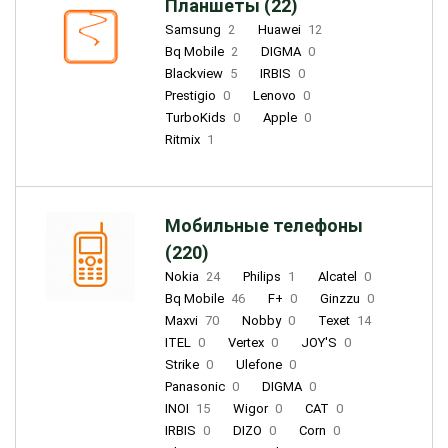
Планшеты (22)
Samsung
2
Huawei
12
Bq Mobile
2
DIGMA
0
Blackview
5
IRBIS
0
Prestigio
0
Lenovo
0
TurboKids
0
Apple
0
Ritmix
1
Мобильные телефоны
(220)
Nokia
24
Philips
1
Alcatel
0
Bq Mobile
46
F+
0
Ginzzu
0
Maxvi
70
Nobby
0
Texet
14
ITEL
0
Vertex
0
JOY'S
0
Strike
0
Ulefone
0
Panasonic
0
DIGMA
0
INOI
15
Wigor
0
CAT
0
IRBIS
0
DIZO
0
Corn
0