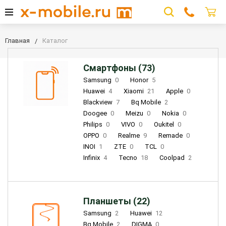
Главная
Каталог
Смартфоны (73)
Samsung
0
Honor
5
Huawei
4
Xiaomi
21
Apple
0
Blackview
7
Bq Mobile
2
Doogee
0
Meizu
0
Nokia
0
Philips
0
VIVO
0
Oukitel
0
OPPO
0
Realme
9
Remade
0
INOI
1
ZTE
0
TCL
0
Infinix
4
Tecno
18
Coolpad
2
Планшеты (22)
Samsung
2
Huawei
12
Bq Mobile
2
DIGMA
0