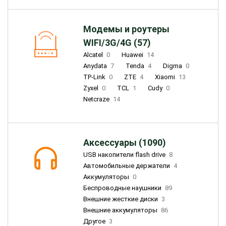
Модемы и роутеры
WIFI/3G/4G (57)
Alcatel
0
Huawei
14
Anydata
7
Tenda
4
Digma
0
TP-Link
0
ZTE
4
Xiaomi
13
Zyxel
0
TCL
1
Cudy
0
Netcraze
14
Аксессуары (1090)
USB накопители flash drive
8
Автомобильные держатели
4
Аккумуляторы
0
Беспроводные наушники
89
Внешние жесткие диски
3
Внешние аккумуляторы
86
Другое
3