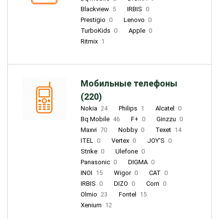
Blackview
5
IRBIS
0
Prestigio
0
Lenovo
0
TurboKids
0
Apple
0
Ritmix
1
Мобильные телефоны
(220)
Nokia
24
Philips
1
Alcatel
0
Bq Mobile
46
F+
0
Ginzzu
0
Maxvi
70
Nobby
0
Texet
14
ITEL
0
Vertex
0
JOY'S
0
Strike
0
Ulefone
0
Panasonic
0
DIGMA
0
INOI
15
Wigor
0
CAT
0
IRBIS
0
DIZO
0
Corn
0
Olmio
23
Fontel
15
Xenium
12