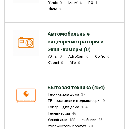
Ritmix
0
Maxvi
6
BQ
1
Olmio
2
Автомобильные
видеорегистраторы и
Экшн-камеры (0)
70mai
0
AdvoCam
0
GoPro
0
Xiaomi
0
Mio
0
Бытовая техника (454)
Техника для дома
37
ТВ-приставки и медиаплееры
9
Товары для дома
164
Телевизоры
46
Умный дом
155
Чайники
23
Увлажнители воздуха
20