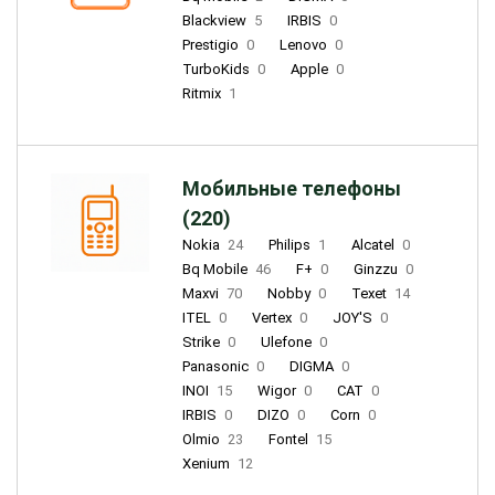
Blackview
5
IRBIS
0
Prestigio
0
Lenovo
0
TurboKids
0
Apple
0
Ritmix
1
Мобильные телефоны
(220)
Nokia
24
Philips
1
Alcatel
0
Bq Mobile
46
F+
0
Ginzzu
0
Maxvi
70
Nobby
0
Texet
14
ITEL
0
Vertex
0
JOY'S
0
Strike
0
Ulefone
0
Panasonic
0
DIGMA
0
INOI
15
Wigor
0
CAT
0
IRBIS
0
DIZO
0
Corn
0
Olmio
23
Fontel
15
Xenium
12