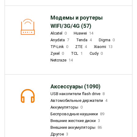
Модемы и роутеры
WIFI/3G/4G (57)
Alcatel
0
Huawei
14
Anydata
7
Tenda
4
Digma
0
TP-Link
0
ZTE
4
Xiaomi
13
Zyxel
0
TCL
1
Cudy
0
Netcraze
14
Аксессуары (1090)
USB накопители flash drive
8
Автомобильные держатели
4
Аккумуляторы
0
Беспроводные наушники
89
Внешние жесткие диски
3
Внешние аккумуляторы
86
Другое
3