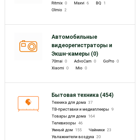
Ritmix
0
Maxvi
6
BQ
1
Olmio
2
Автомобильные
видеорегистраторы и
Экшн-камеры (0)
70mai
0
AdvoCam
0
GoPro
0
Xiaomi
0
Mio
0
Бытовая техника (454)
Техника для дома
37
ТВ-приставки и медиаплееры
9
Товары для дома
164
Телевизоры
46
Умный дом
155
Чайники
23
Увлажнители воздуха
20