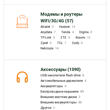
Модемы и роутеры
WIFI/3G/4G (57)
Alcatel
0
Huawei
14
Anydata
7
Tenda
4
Digma
0
TP-Link
0
ZTE
4
Xiaomi
13
Zyxel
0
TCL
1
Cudy
0
Netcraze
14
Аксессуары (1090)
USB накопители flash drive
8
Автомобильные держатели
4
Аккумуляторы
0
Беспроводные наушники
89
Внешние жесткие диски
3
Внешние аккумуляторы
86
Другое
3