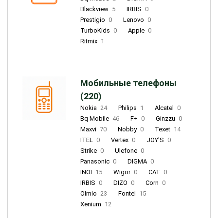
Blackview
5
IRBIS
0
Prestigio
0
Lenovo
0
TurboKids
0
Apple
0
Ritmix
1
Мобильные телефоны
(220)
Nokia
24
Philips
1
Alcatel
0
Bq Mobile
46
F+
0
Ginzzu
0
Maxvi
70
Nobby
0
Texet
14
ITEL
0
Vertex
0
JOY'S
0
Strike
0
Ulefone
0
Panasonic
0
DIGMA
0
INOI
15
Wigor
0
CAT
0
IRBIS
0
DIZO
0
Corn
0
Olmio
23
Fontel
15
Xenium
12