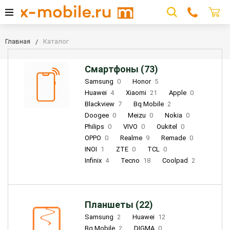
Главная
Каталог
Смартфоны (73)
Samsung
0
Honor
5
Huawei
4
Xiaomi
21
Apple
0
Blackview
7
Bq Mobile
2
Doogee
0
Meizu
0
Nokia
0
Philips
0
VIVO
0
Oukitel
0
OPPO
0
Realme
9
Remade
0
INOI
1
ZTE
0
TCL
0
Infinix
4
Tecno
18
Coolpad
2
Планшеты (22)
Samsung
2
Huawei
12
Bq Mobile
2
DIGMA
0