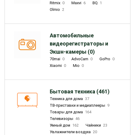
Ritmix
0
Maxvi
6
BQ
1
Olmio
2
Автомобильные
видеорегистраторы и
Экшн-камеры (0)
70mai
0
AdvoCam
0
GoPro
0
Xiaomi
0
Mio
0
Бытовая техника (461)
Техника для дома
37
ТВ-приставки и медиаплееры
9
Товары для дома
164
Телевизоры
46
Умный дом
162
Чайники
23
Увлажнители воздуха
20