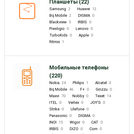
Планшеты (22)
Samsung
2
Huawei
12
Bq Mobile
2
DIGMA
0
Blackview
5
IRBIS
0
Prestigio
0
Lenovo
0
TurboKids
0
Apple
0
Ritmix
1
Мобильные телефоны
(220)
Nokia
24
Philips
1
Alcatel
0
Bq Mobile
46
F+
0
Ginzzu
0
Maxvi
70
Nobby
0
Texet
14
ITEL
0
Vertex
0
JOY'S
0
Strike
0
Ulefone
0
Panasonic
0
DIGMA
0
INOI
15
Wigor
0
CAT
0
IRBIS
0
DIZO
0
Corn
0