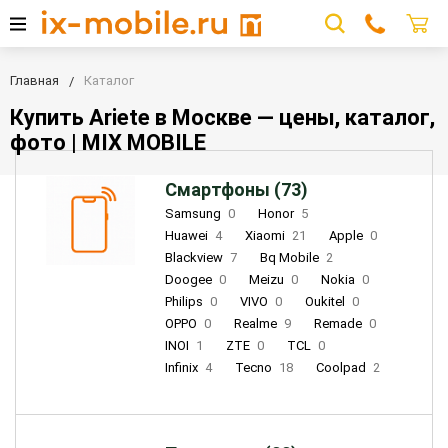
Главная
Каталог
Купить Ariete в Москве — цены, каталог,
фото | MIX MOBILE
Смартфоны (73)
Samsung
0
Honor
5
Huawei
4
Xiaomi
21
Apple
0
Blackview
7
Bq Mobile
2
Doogee
0
Meizu
0
Nokia
0
Philips
0
VIVO
0
Oukitel
0
OPPO
0
Realme
9
Remade
0
INOI
1
ZTE
0
TCL
0
Infinix
4
Tecno
18
Coolpad
2