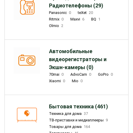
Радиотелефоны (29)
Panasonic
0
teXet
20
Ritmix
0
Maxvi
6
BQ
1
Olmio
2
Автомобильные
видеорегистраторы и
Экшн-камеры (0)
70mai
0
AdvoCam
0
GoPro
0
Xiaomi
0
Mio
0
Бытовая техника (461)
Техника для дома
37
ТВ-приставки и медиаплееры
9
Товары для дома
164