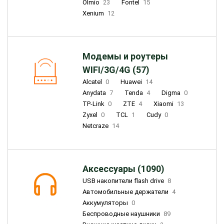
Olmio
23
Fontel
15
Xenium
12
Модемы и роутеры
WIFI/3G/4G (57)
Alcatel
0
Huawei
14
Anydata
7
Tenda
4
Digma
0
TP-Link
0
ZTE
4
Xiaomi
13
Zyxel
0
TCL
1
Cudy
0
Netcraze
14
Аксессуары (1090)
USB накопители flash drive
8
Автомобильные держатели
4
Аккумуляторы
0
Беспроводные наушники
89