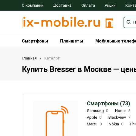
О компании
Доставка
Оплата
Акции
Конт
Смартфоны
Планшеты
Мобильные телеф
Главная
Каталог
Купить Bresser в Москве — цен
Смартфоны (73)
Samsung
0
Honor
5
Apple
0
Blackview
7
Meizu
0
Nokia
0
Phi
Oukitel
0
OPPO
0
Re