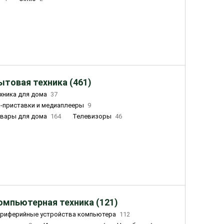
ытовая техника (461)
хника для дома
37
-приставки и медиаплееры
9
вары для дома
164
Телевизоры
46
ный дом
162
Чайники
23
лажнители воздуха
20
омпьютерная техника (121)
риферийные устройства компьютера
112