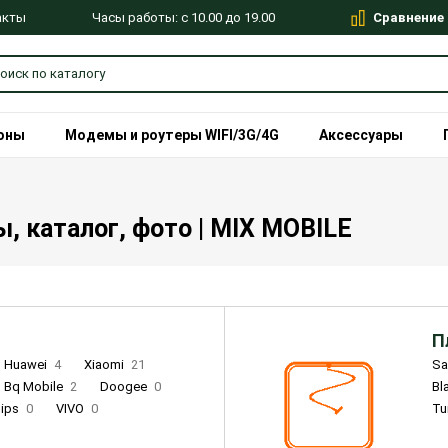
Сравнение
Часы работы: с 10.00 до 19.00
акты
оны
Модемы и роутеры WIFI/3G/4G
Аксессуары
ы, каталог, фото | MIX MOBILE
П
Huawei
4
Xiaomi
21
S
Bq Mobile
2
Doogee
0
Bl
lips
0
VIVO
0
Tu
alme
9
Remade
0