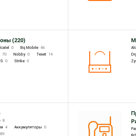
Infinix
4
Tecno
18
оны (220)
М
lcatel
0
Bq Mobile
46
Al
i
70
Nobby
0
Texet
14
D
'S
0
Strike
0
Zy
DIGMA
0
INOI
15
S
0
DIZO
0
Corn
0
Xenium
12
)
П
e
8
Р
ли
4
Аккумуляторы
0
Pa
89
B