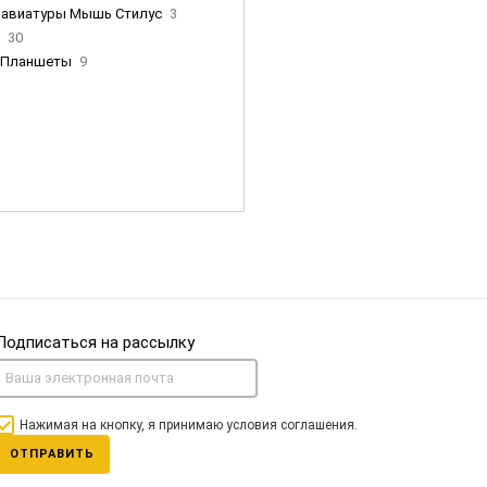
лавиатуры Мышь Стилус
3
и
30
Планшеты
9
ны Apple
35
Фен Dyson
0
nigerz и тд
31
Часы
0
Подписаться на рассылку
Нажимая на кнопку, я принимаю условия соглашения.
ОТПРАВИТЬ