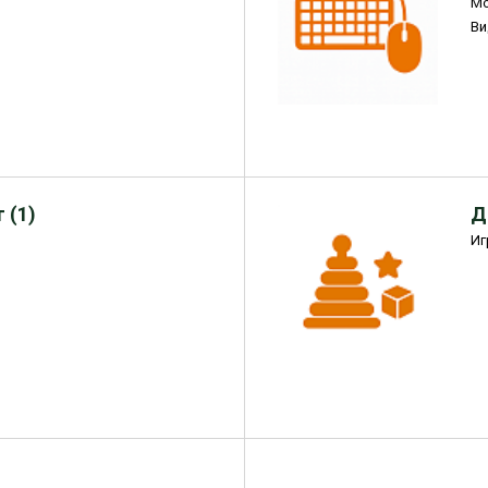
М
Ви
 (1)
Д
Иг