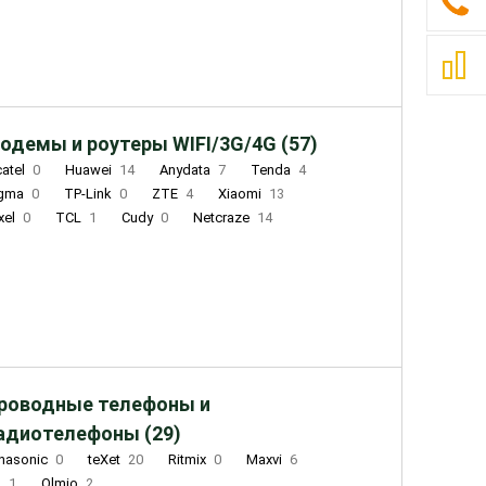
одемы и роутеры WIFI/3G/4G (57)
catel
0
Huawei
14
Anydata
7
Tenda
4
igma
0
TP-Link
0
ZTE
4
Xiaomi
13
xel
0
TCL
1
Cudy
0
Netcraze
14
роводные телефоны и
адиотелефоны (29)
nasonic
0
teXet
20
Ritmix
0
Maxvi
6
Q
1
Olmio
2