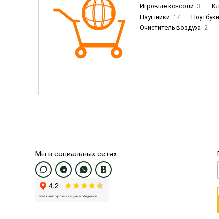
Игровые консоли
3
К
Наушники
17
Ноутбук
Очиститель воздуха
2
Пылесосы
9
Смартфо
Смартфоны Samsung
20
Смартфоны OnePlus/Pixel/U
Электронные книги EU
3
Мы в социальных сетях