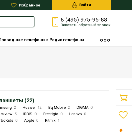
Войти
Избранное
8 (495) 975-96-88
Заказать
обратный
звонок
Проводные телефоны и Радиотелефоны
ланшеты (22)
amsung
2
Huawei
12
Bq Mobile
2
DIGMA
0
ackview
5
IRBIS
0
Prestigio
0
Lenovo
0
rboKids
0
Apple
0
Ritmix
1