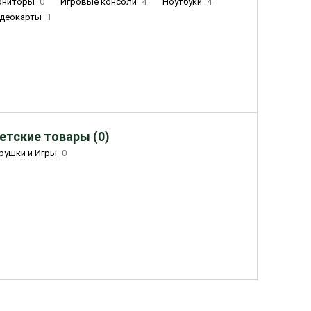
ониторы
0
Игровые консоли
4
Ноутбуки
4
деокарты
1
етские товары (0)
рушки и Игры
0