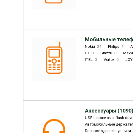
INOI
1
ZTE
0
TCL
0
Coolpad
2
Мобильные телеф
Nokia
24
Philips
1
A
F+
0
Ginzzu
0
Maxv
ITEL
0
Vertex
0
JOY
Ulefone
0
Panasonic
0
Wigor
0
CAT
0
IRBI
Olmio
23
Fontel
15
Аксессуары (1090
USB накопители flash driv
Автомобильные держате
Беспроводные наушники