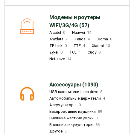
Модемы и роутеры
WIFI/3G/4G (57)
Alcatel
0
Huawei
14
Anydata
7
Tenda
4
Digma
0
TP-Link
0
ZTE
4
Xiaomi
13
Zyxel
0
TCL
1
Cudy
0
Netcraze
14
Аксессуары (1090)
USB накопители flash drive
8
Автомобильные держатели
4
Аккумуляторы
0
Беспроводные наушники
89
Внешние жесткие диски
3
Внешние аккумуляторы
86
Другое
3