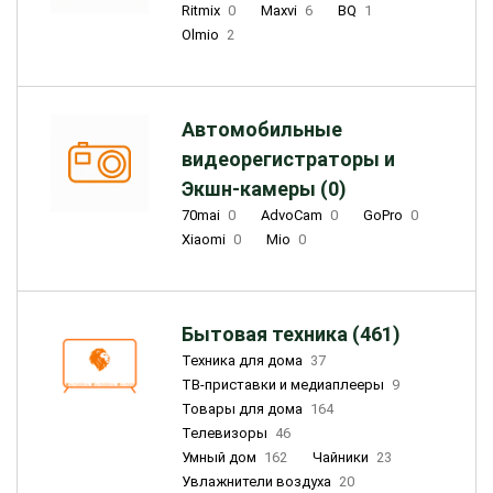
Ritmix
0
Maxvi
6
BQ
1
Olmio
2
Автомобильные
видеорегистраторы и
Экшн-камеры (0)
70mai
0
AdvoCam
0
GoPro
0
Xiaomi
0
Mio
0
Бытовая техника (461)
Техника для дома
37
ТВ-приставки и медиаплееры
9
Товары для дома
164
Телевизоры
46
Умный дом
162
Чайники
23
Увлажнители воздуха
20