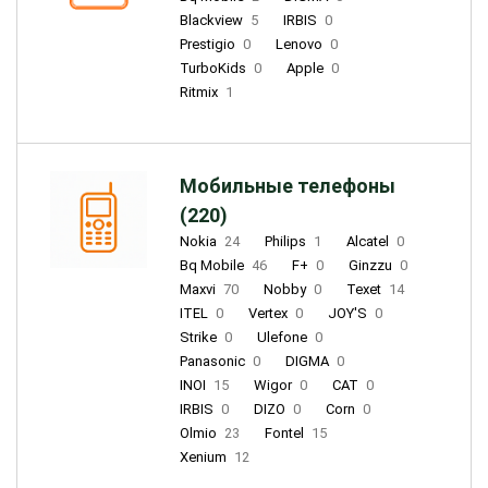
Blackview
5
IRBIS
0
Prestigio
0
Lenovo
0
TurboKids
0
Apple
0
Ritmix
1
Мобильные телефоны
(220)
Nokia
24
Philips
1
Alcatel
0
Bq Mobile
46
F+
0
Ginzzu
0
Maxvi
70
Nobby
0
Texet
14
ITEL
0
Vertex
0
JOY'S
0
Strike
0
Ulefone
0
Panasonic
0
DIGMA
0
INOI
15
Wigor
0
CAT
0
IRBIS
0
DIZO
0
Corn
0
Olmio
23
Fontel
15
Xenium
12