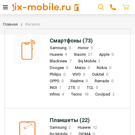
Главная
Каталог
Смартфоны (73)
Samsung
0
Honor
5
Huawei
4
Xiaomi
21
Apple
0
Blackview
7
Bq Mobile
2
Doogee
0
Meizu
0
Nokia
0
Philips
0
VIVO
0
Oukitel
0
OPPO
0
Realme
9
Remade
0
INOI
1
ZTE
0
TCL
0
Infinix
4
Tecno
18
Coolpad
2
Планшеты (22)
Samsung
2
Huawei
12
Bq Mobile
2
DIGMA
0