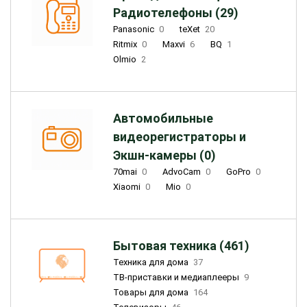
Радиотелефоны (29)
Panasonic
0
teXet
20
Ritmix
0
Maxvi
6
BQ
1
Olmio
2
Автомобильные
видеорегистраторы и
Экшн-камеры (0)
70mai
0
AdvoCam
0
GoPro
0
Xiaomi
0
Mio
0
Бытовая техника (461)
Техника для дома
37
ТВ-приставки и медиаплееры
9
Товары для дома
164