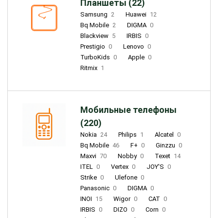
Планшеты (22)
Samsung
2
Huawei
12
Bq Mobile
2
DIGMA
0
Blackview
5
IRBIS
0
Prestigio
0
Lenovo
0
TurboKids
0
Apple
0
Ritmix
1
Мобильные телефоны
(220)
Nokia
24
Philips
1
Alcatel
0
Bq Mobile
46
F+
0
Ginzzu
0
Maxvi
70
Nobby
0
Texet
14
ITEL
0
Vertex
0
JOY'S
0
Strike
0
Ulefone
0
Panasonic
0
DIGMA
0
INOI
15
Wigor
0
CAT
0
IRBIS
0
DIZO
0
Corn
0