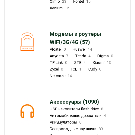
Olmio
23
Fontel
15
Xenium
12
Модемы и роутеры
WIFI/3G/4G (57)
Alcatel
0
Huawei
14
Anydata
7
Tenda
4
Digma
0
TP-Link
0
ZTE
4
Xiaomi
13
Zyxel
0
TCL
1
Cudy
0
Netcraze
14
Аксессуары (1090)
USB накопители flash drive
8
Автомобильные держатели
4
Аккумуляторы
0
Беспроводные наушники
89