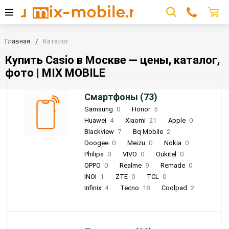
Главная
Каталог
Купить Casio в Москве — цены, каталог,
фото | MIX MOBILE
Смартфоны (73)
Samsung
0
Honor
5
Huawei
4
Xiaomi
21
Apple
0
Blackview
7
Bq Mobile
2
Doogee
0
Meizu
0
Nokia
0
Philips
0
VIVO
0
Oukitel
0
OPPO
0
Realme
9
Remade
0
INOI
1
ZTE
0
TCL
0
Infinix
4
Tecno
18
Coolpad
2