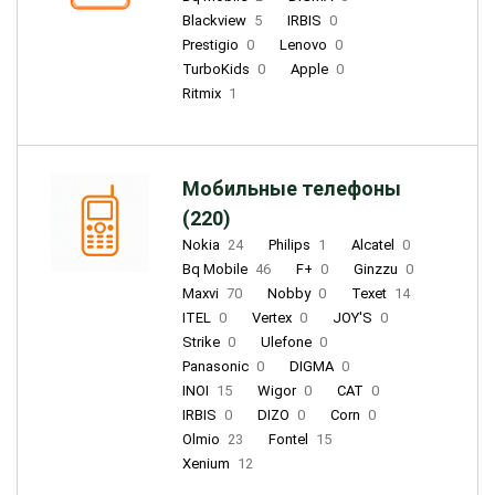
Blackview
5
IRBIS
0
Prestigio
0
Lenovo
0
TurboKids
0
Apple
0
Ritmix
1
Мобильные телефоны
(220)
Nokia
24
Philips
1
Alcatel
0
Bq Mobile
46
F+
0
Ginzzu
0
Maxvi
70
Nobby
0
Texet
14
ITEL
0
Vertex
0
JOY'S
0
Strike
0
Ulefone
0
Panasonic
0
DIGMA
0
INOI
15
Wigor
0
CAT
0
IRBIS
0
DIZO
0
Corn
0
Olmio
23
Fontel
15
Xenium
12