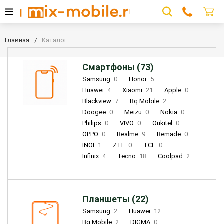
Главная
Каталог
Смартфоны (73)
Samsung
0
Honor
5
Huawei
4
Xiaomi
21
Apple
0
Blackview
7
Bq Mobile
2
Doogee
0
Meizu
0
Nokia
0
Philips
0
VIVO
0
Oukitel
0
OPPO
0
Realme
9
Remade
0
INOI
1
ZTE
0
TCL
0
Infinix
4
Tecno
18
Coolpad
2
Планшеты (22)
Samsung
2
Huawei
12
Bq Mobile
2
DIGMA
0