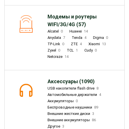
Модемы и роутеры
WIFI/3G/4G (57)
Alcatel
0
Huawei
14
Anydata
7
Tenda
4
Digma
0
TP-Link
0
ZTE
4
Xiaomi
13
Zyxel
0
TCL
1
Cudy
0
Netcraze
14
Аксессуары (1090)
USB накопители flash drive
8
Автомобильные держатели
4
Аккумуляторы
0
Беспроводные наушники
89
Внешние жесткие диски
3
Внешние аккумуляторы
86
Другое
3