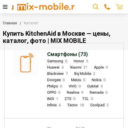
Главная
Каталог
Купить KitchenAid в Москве — цены,
каталог, фото | MIX MOBILE
Смартфоны (73)
Samsung
0
Honor
5
Huawei
4
Xiaomi
21
Apple
0
Blackview
7
Bq Mobile
2
Doogee
0
Meizu
0
Nokia
0
Philips
0
VIVO
0
Oukitel
0
OPPO
0
Realme
9
Remade
0
INOI
1
ZTE
0
TCL
0
Infinix
4
Tecno
18
Coolpad
2