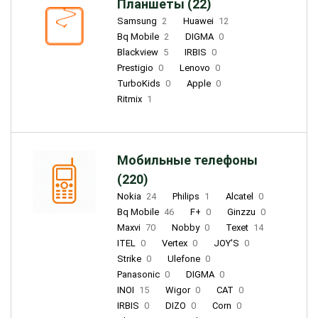
Планшеты (22)
Samsung
2
Huawei
12
Bq Mobile
2
DIGMA
0
Blackview
5
IRBIS
0
Prestigio
0
Lenovo
0
TurboKids
0
Apple
0
Ritmix
1
Мобильные телефоны
(220)
Nokia
24
Philips
1
Alcatel
0
Bq Mobile
46
F+
0
Ginzzu
0
Maxvi
70
Nobby
0
Texet
14
ITEL
0
Vertex
0
JOY'S
0
Strike
0
Ulefone
0
Panasonic
0
DIGMA
0
INOI
15
Wigor
0
CAT
0
IRBIS
0
DIZO
0
Corn
0