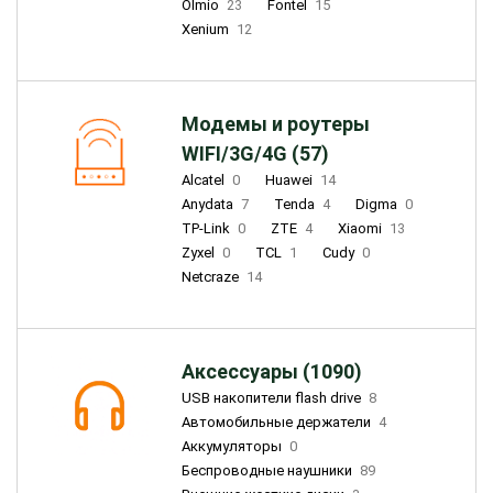
Olmio
23
Fontel
15
Xenium
12
Модемы и роутеры
WIFI/3G/4G (57)
Alcatel
0
Huawei
14
Anydata
7
Tenda
4
Digma
0
TP-Link
0
ZTE
4
Xiaomi
13
Zyxel
0
TCL
1
Cudy
0
Netcraze
14
Аксессуары (1090)
USB накопители flash drive
8
Автомобильные держатели
4
Аккумуляторы
0
Беспроводные наушники
89