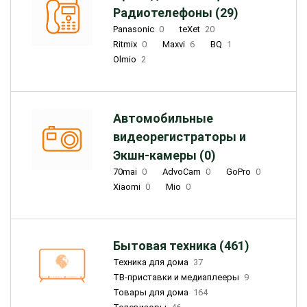
Радиотелефоны (29)
Panasonic
0
teXet
20
Ritmix
0
Maxvi
6
BQ
1
Olmio
2
Автомобильные
видеорегистраторы и
Экшн-камеры (0)
70mai
0
AdvoCam
0
GoPro
0
Xiaomi
0
Mio
0
Бытовая техника (461)
Техника для дома
37
ТВ-приставки и медиаплееры
9
Товары для дома
164