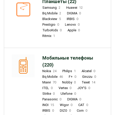
Планшеты (22)
Samsung
2
Huawei
12
Bq Mobile
2
DIGMA
0
Blackview
5
IRBIS
0
Prestigio
0
Lenovo
0
TurboKids
0
Apple
0
Ritmix
1
Мобильные телефоны
(220)
Nokia
24
Philips
1
Alcatel
0
Bq Mobile
46
F+
0
Ginzzu
0
Maxvi
70
Nobby
0
Texet
14
ITEL
0
Vertex
0
JOY'S
0
Strike
0
Ulefone
0
Panasonic
0
DIGMA
0
INOI
15
Wigor
0
CAT
0
IRBIS
0
DIZO
0
Corn
0