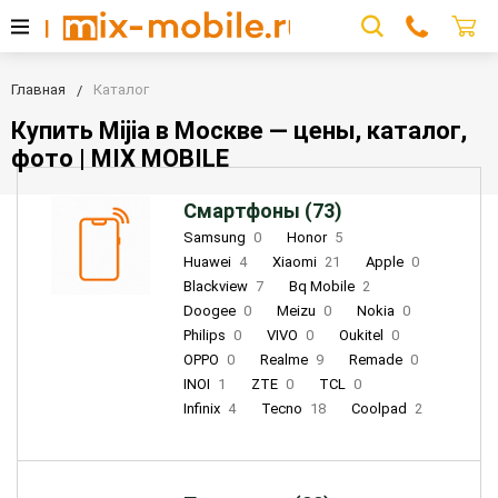
Главная
Каталог
Купить Mijia в Москве — цены, каталог,
фото | MIX MOBILE
Смартфоны (73)
Samsung
0
Honor
5
Huawei
4
Xiaomi
21
Apple
0
Blackview
7
Bq Mobile
2
Doogee
0
Meizu
0
Nokia
0
Philips
0
VIVO
0
Oukitel
0
OPPO
0
Realme
9
Remade
0
INOI
1
ZTE
0
TCL
0
Infinix
4
Tecno
18
Coolpad
2