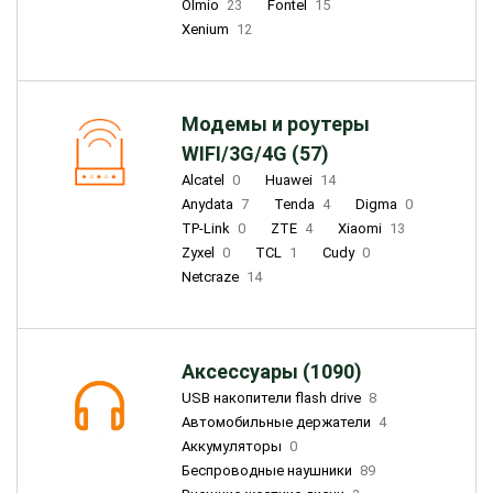
Olmio
23
Fontel
15
Xenium
12
Модемы и роутеры
WIFI/3G/4G (57)
Alcatel
0
Huawei
14
Anydata
7
Tenda
4
Digma
0
TP-Link
0
ZTE
4
Xiaomi
13
Zyxel
0
TCL
1
Cudy
0
Netcraze
14
Аксессуары (1090)
USB накопители flash drive
8
Автомобильные держатели
4
Аккумуляторы
0
Беспроводные наушники
89