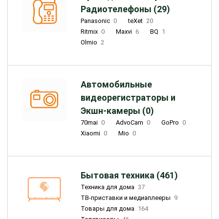
Радиотелефоны (29)
Panasonic
0
teXet
20
Ritmix
0
Maxvi
6
BQ
1
Olmio
2
Автомобильные
видеорегистраторы и
Экшн-камеры (0)
70mai
0
AdvoCam
0
GoPro
0
Xiaomi
0
Mio
0
Бытовая техника (461)
Техника для дома
37
ТВ-приставки и медиаплееры
9
Товары для дома
164