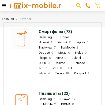
Главная
Каталог
Смартфоны (73)
Samsung
0
Honor
5
Huawei
4
Xiaomi
21
Apple
0
Blackview
7
Bq Mobile
2
Doogee
0
Meizu
0
Nokia
0
Philips
0
VIVO
0
Oukitel
0
OPPO
0
Realme
9
Remade
0
INOI
1
ZTE
0
TCL
0
Infinix
4
Tecno
18
Coolpad
2
Планшеты (22)
Samsung
2
Huawei
12
Bq Mobile
2
DIGMA
0