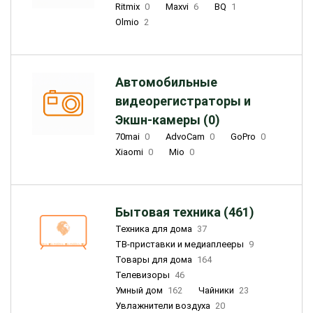
Ritmix
0
Maxvi
6
BQ
1
Olmio
2
Автомобильные
видеорегистраторы и
Экшн-камеры (0)
70mai
0
AdvoCam
0
GoPro
0
Xiaomi
0
Mio
0
Бытовая техника (461)
Техника для дома
37
ТВ-приставки и медиаплееры
9
Товары для дома
164
Телевизоры
46
Умный дом
162
Чайники
23
Увлажнители воздуха
20