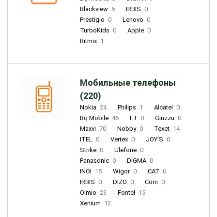
Blackview
5
IRBIS
0
Prestigio
0
Lenovo
0
TurboKids
0
Apple
0
Ritmix
1
Мобильные телефоны
(220)
Nokia
24
Philips
1
Alcatel
0
Bq Mobile
46
F+
0
Ginzzu
0
Maxvi
70
Nobby
0
Texet
14
ITEL
0
Vertex
0
JOY'S
0
Strike
0
Ulefone
0
Panasonic
0
DIGMA
0
INOI
15
Wigor
0
CAT
0
IRBIS
0
DIZO
0
Corn
0
Olmio
23
Fontel
15
Xenium
12