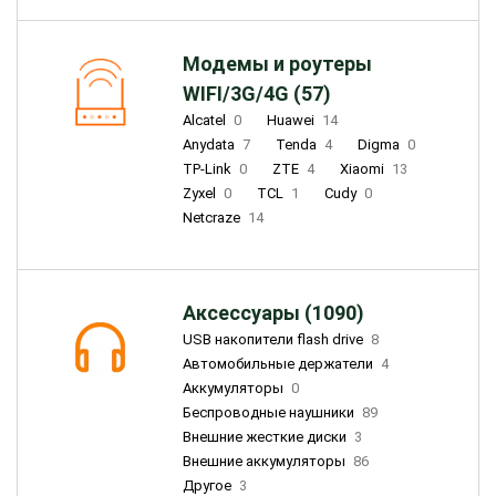
Модемы и роутеры
WIFI/3G/4G (57)
Alcatel
0
Huawei
14
Anydata
7
Tenda
4
Digma
0
TP-Link
0
ZTE
4
Xiaomi
13
Zyxel
0
TCL
1
Cudy
0
Netcraze
14
Аксессуары (1090)
USB накопители flash drive
8
Автомобильные держатели
4
Аккумуляторы
0
Беспроводные наушники
89
Внешние жесткие диски
3
Внешние аккумуляторы
86
Другое
3