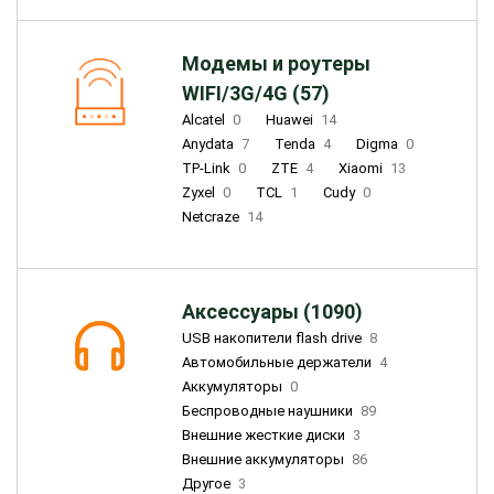
Модемы и роутеры
WIFI/3G/4G (57)
Alcatel
0
Huawei
14
Anydata
7
Tenda
4
Digma
0
TP-Link
0
ZTE
4
Xiaomi
13
Zyxel
0
TCL
1
Cudy
0
Netcraze
14
Аксессуары (1090)
USB накопители flash drive
8
Автомобильные держатели
4
Аккумуляторы
0
Беспроводные наушники
89
Внешние жесткие диски
3
Внешние аккумуляторы
86
Другое
3