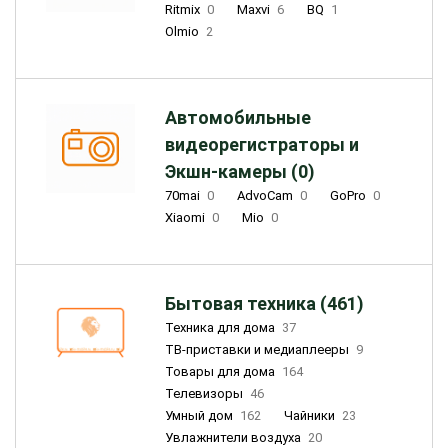
Ritmix
0
Maxvi
6
BQ
1
Olmio
2
Автомобильные
видеорегистраторы и
Экшн-камеры (0)
70mai
0
AdvoCam
0
GoPro
0
Xiaomi
0
Mio
0
Бытовая техника (461)
Техника для дома
37
ТВ-приставки и медиаплееры
9
Товары для дома
164
Телевизоры
46
Умный дом
162
Чайники
23
Увлажнители воздуха
20