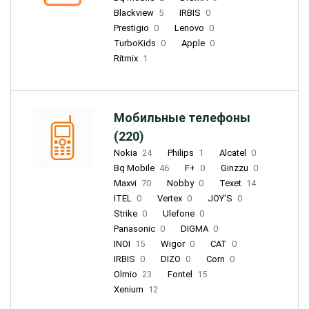
Blackview
5
IRBIS
0
Prestigio
0
Lenovo
0
TurboKids
0
Apple
0
Ritmix
1
Мобильные телефоны
(220)
Nokia
24
Philips
1
Alcatel
0
Bq Mobile
46
F+
0
Ginzzu
0
Maxvi
70
Nobby
0
Texet
14
ITEL
0
Vertex
0
JOY'S
0
Strike
0
Ulefone
0
Panasonic
0
DIGMA
0
INOI
15
Wigor
0
CAT
0
IRBIS
0
DIZO
0
Corn
0
Olmio
23
Fontel
15
Xenium
12