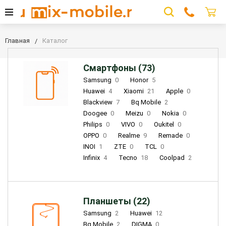
Главная
Каталог
Смартфоны (73)
Samsung
0
Honor
5
Huawei
4
Xiaomi
21
Apple
0
Blackview
7
Bq Mobile
2
Doogee
0
Meizu
0
Nokia
0
Philips
0
VIVO
0
Oukitel
0
OPPO
0
Realme
9
Remade
0
INOI
1
ZTE
0
TCL
0
Infinix
4
Tecno
18
Coolpad
2
Планшеты (22)
Samsung
2
Huawei
12
Bq Mobile
2
DIGMA
0