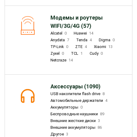
Модемы и роутеры
WIFI/3G/4G (57)
Alcatel
0
Huawei
14
Anydata
7
Tenda
4
Digma
0
TP-Link
0
ZTE
4
Xiaomi
13
Zyxel
0
TCL
1
Cudy
0
Netcraze
14
Аксессуары (1090)
USB накопители flash drive
8
Автомобильные держатели
4
Аккумуляторы
0
Беспроводные наушники
89
Внешние жесткие диски
3
Внешние аккумуляторы
86
Другое
3