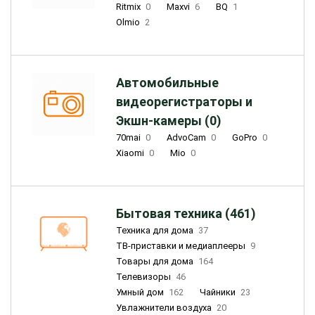
Ritmix
0
Maxvi
6
BQ
1
Olmio
2
Автомобильные
видеорегистраторы и
Экшн-камеры (0)
70mai
0
AdvoCam
0
GoPro
0
Xiaomi
0
Mio
0
Бытовая техника (461)
Техника для дома
37
ТВ-приставки и медиаплееры
9
Товары для дома
164
Телевизоры
46
Умный дом
162
Чайники
23
Увлажнители воздуха
20