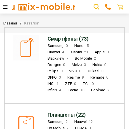
Главная
Каталог
Смартфоны (73)
Samsung
0
Honor
5
Huawei
4
Xiaomi
21
Apple
0
Blackview
7
Bq Mobile
2
Doogee
0
Meizu
0
Nokia
0
Philips
0
VIVO
0
Oukitel
0
OPPO
0
Realme
9
Remade
0
INOI
1
ZTE
0
TCL
0
Infinix
4
Tecno
18
Coolpad
2
Планшеты (22)
Samsung
2
Huawei
12
Bq Mobile
2
DIGMA
0