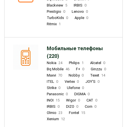
Blackview
5
IRBIS
0
Prestigio
0
Lenovo
0
TurboKids
0
Apple
0
Ritmix
1
Мобильные телефоны
(220)
Nokia
24
Philips
1
Alcatel
0
Bq Mobile
46
F+
0
Ginzzu
0
Maxvi
70
Nobby
0
Texet
14
ITEL
0
Vertex
0
JOY'S
0
Strike
0
Ulefone
0
Panasonic
0
DIGMA
0
INOI
15
Wigor
0
CAT
0
IRBIS
0
DIZO
0
Corn
0
Olmio
23
Fontel
15
Xenium
12