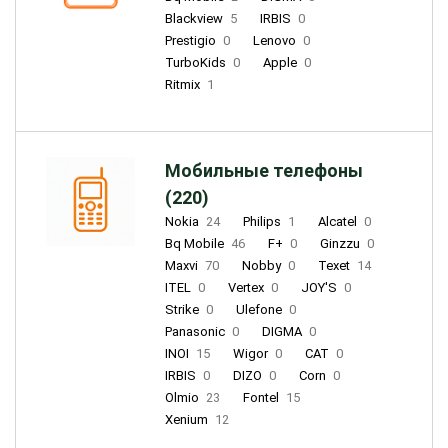
Blackview
5
IRBIS
0
Prestigio
0
Lenovo
0
TurboKids
0
Apple
0
Ritmix
1
Мобильные телефоны
(220)
Nokia
24
Philips
1
Alcatel
0
Bq Mobile
46
F+
0
Ginzzu
0
Maxvi
70
Nobby
0
Texet
14
ITEL
0
Vertex
0
JOY'S
0
Strike
0
Ulefone
0
Panasonic
0
DIGMA
0
INOI
15
Wigor
0
CAT
0
IRBIS
0
DIZO
0
Corn
0
Olmio
23
Fontel
15
Xenium
12