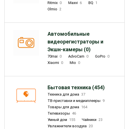
Ritmix
0
Maxvi
6
BQ
1
Olmio
2
Автомобильные
видеорегистраторы и
Экшн-камеры (0)
70mai
0
AdvoCam
0
GoPro
0
Xiaomi
0
Mio
0
Бытовая техника (454)
Техника для дома
37
ТВ-приставки и медиаплееры
9
Товары для дома
164
Телевизоры
46
Умный дом
155
Чайники
23
Увлажнители воздуха
20