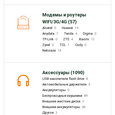
Модемы и роутеры
WIFI/3G/4G (57)
Alcatel
0
Huawei
14
Anydata
7
Tenda
4
Digma
0
TP-Link
0
ZTE
4
Xiaomi
13
Zyxel
0
TCL
1
Cudy
0
Netcraze
14
Аксессуары (1090)
USB накопители flash drive
8
Автомобильные держатели
4
Аккумуляторы
0
Беспроводные наушники
89
Внешние жесткие диски
3
Внешние аккумуляторы
86
Другое
3