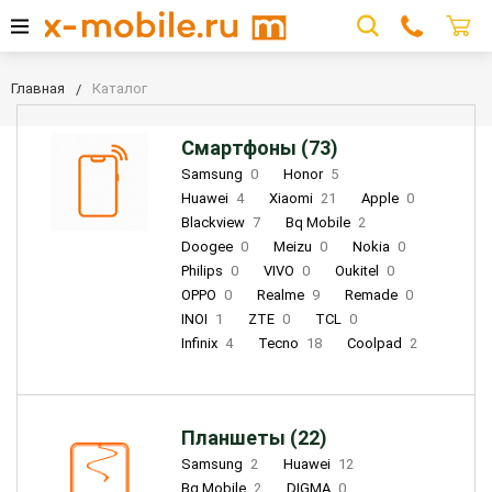
Главная
Каталог
Смартфоны (73)
Samsung
0
Honor
5
Huawei
4
Xiaomi
21
Apple
0
Blackview
7
Bq Mobile
2
Doogee
0
Meizu
0
Nokia
0
Philips
0
VIVO
0
Oukitel
0
OPPO
0
Realme
9
Remade
0
INOI
1
ZTE
0
TCL
0
Infinix
4
Tecno
18
Coolpad
2
Планшеты (22)
Samsung
2
Huawei
12
Bq Mobile
2
DIGMA
0