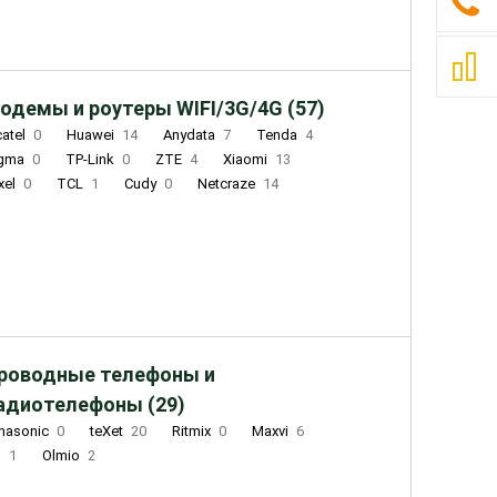
одемы и роутеры WIFI/3G/4G (57)
catel
0
Huawei
14
Anydata
7
Tenda
4
igma
0
TP-Link
0
ZTE
4
Xiaomi
13
xel
0
TCL
1
Cudy
0
Netcraze
14
роводные телефоны и
адиотелефоны (29)
nasonic
0
teXet
20
Ritmix
0
Maxvi
6
Q
1
Olmio
2