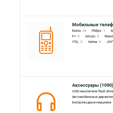
Мобильные телеф
Nokia
24
Philips
1
A
F+
0
Ginzzu
0
Maxv
ITEL
0
Vertex
0
JOY
Ulefone
0
Panasonic
0
Wigor
0
CAT
0
IRBI
Olmio
23
Fontel
15
Аксессуары (1090
USB накопители flash driv
Автомобильные держате
Беспроводные наушники
Внешние жесткие диски