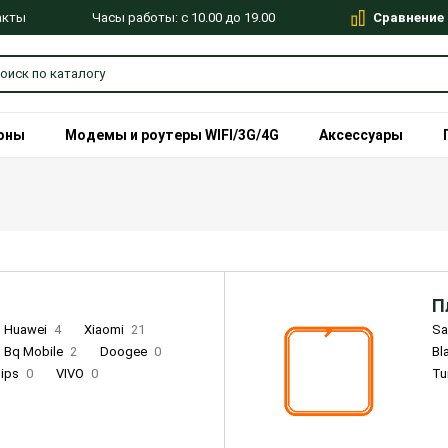
Сравнение
Часы работы: с 10.00 до 19.00
акты
оны
Модемы и роутеры WIFI/3G/4G
Аксессуары
П
Huawei
4
Xiaomi
21
S
Bq Mobile
2
Doogee
0
Bl
lips
0
VIVO
0
Tu
alme
9
Remade
0
Infinix
4
Tecno
18