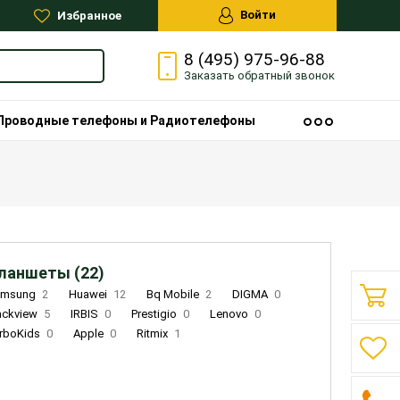
Войти
Избранное
8 (495) 975-96-88
Заказать
обратный
звонок
Проводные телефоны и Радиотелефоны
ланшеты (22)
amsung
2
Huawei
12
Bq Mobile
2
DIGMA
0
ackview
5
IRBIS
0
Prestigio
0
Lenovo
0
rboKids
0
Apple
0
Ritmix
1