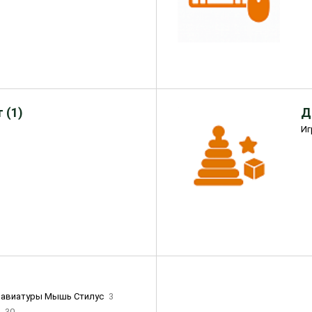
 (1)
Д
Иг
лавиатуры Мышь Стилус
3
и
30