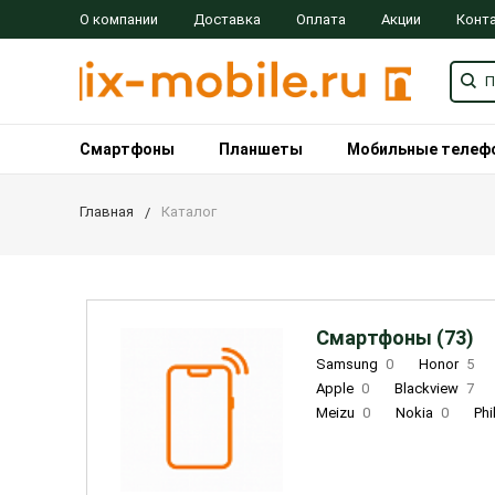
О компании
Доставка
Оплата
Акции
Конт
Смартфоны
Планшеты
Мобильные телеф
Главная
Каталог
Смартфоны (73)
Samsung
0
Honor
5
Apple
0
Blackview
7
Meizu
0
Nokia
0
Phi
Oukitel
0
OPPO
0
Re
INOI
1
ZTE
0
TCL
0
Coolpad
2