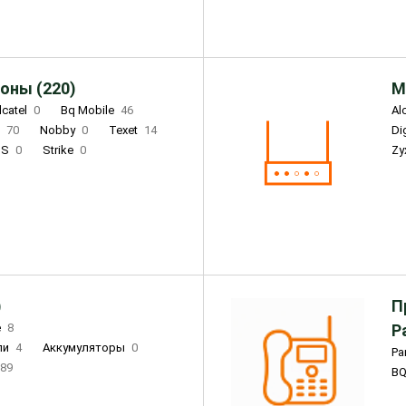
оны (220)
М
lcatel
0
Bq Mobile
46
Al
i
70
Nobby
0
Texet
14
D
'S
0
Strike
0
Zy
DIGMA
0
INOI
15
S
0
DIZO
0
Corn
0
Xenium
12
)
П
e
8
Р
ли
4
Аккумуляторы
0
Pa
89
B
3