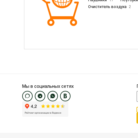
Очиститель воздуха
2
Пылесосы
9
Смартфо
Смартфоны Samsung
20
Смартфоны OnePlus/Pixel/U
Электронные книги EU
3
Мы в социальных сетях