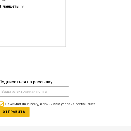
Планшеты
9
ны Apple
35
Фен Dyson
0
nigerz и тд
31
Часы
0
Подписаться на рассылку
Нажимая на кнопку, я принимаю условия соглашения.
ОТПРАВИТЬ