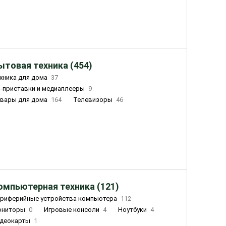
ытовая техника (454)
хника для дома
37
-приставки и медиаплееры
9
вары для дома
164
Телевизоры
46
ный дом
155
Чайники
23
лажнители воздуха
20
омпьютерная техника (121)
риферийные устройства компьютера
112
ониторы
0
Игровые консоли
4
Ноутбуки
4
деокарты
1