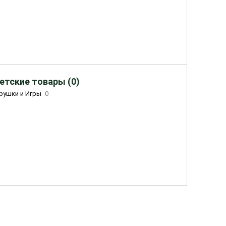
етские товары (0)
рушки и Игры
0