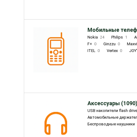
Мобильные телеф
Nokia
24
Philips
1
A
F+
0
Ginzzu
0
Maxv
ITEL
0
Vertex
0
JOY
Ulefone
0
Panasonic
0
Wigor
0
CAT
0
IRBI
Olmio
23
Fontel
15
Аксессуары (1090
USB накопители flash driv
Автомобильные держате
Беспроводные наушники
Внешние жесткие диски