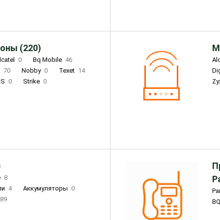
оны (220)
М
lcatel
0
Bq Mobile
46
Al
i
70
Nobby
0
Texet
14
D
'S
0
Strike
0
Zy
DIGMA
0
INOI
15
S
0
DIZO
0
Corn
0
Xenium
12
)
П
e
8
Р
ли
4
Аккумуляторы
0
Pa
89
B
3