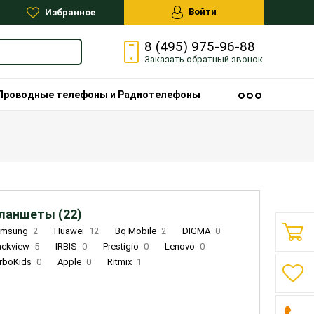
Войти
Избранное
8 (495) 975-96-88
Заказать
обратный
звонок
Проводные телефоны и Радиотелефоны
ланшеты (22)
amsung
2
Huawei
12
Bq Mobile
2
DIGMA
0
ackview
5
IRBIS
0
Prestigio
0
Lenovo
0
rboKids
0
Apple
0
Ritmix
1