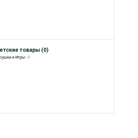
етские товары (0)
рушки и Игры
0