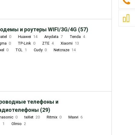
одемы и роутеры WIFI/3G/4G (57)
catel
0
Huawei
14
Anydata
7
Tenda
4
igma
0
TP-Link
0
ZTE
4
Xiaomi
13
xel
0
TCL
1
Cudy
0
Netcraze
14
роводные телефоны и
адиотелефоны (29)
nasonic
0
teXet
20
Ritmix
0
Maxvi
6
Q
1
Olmio
2