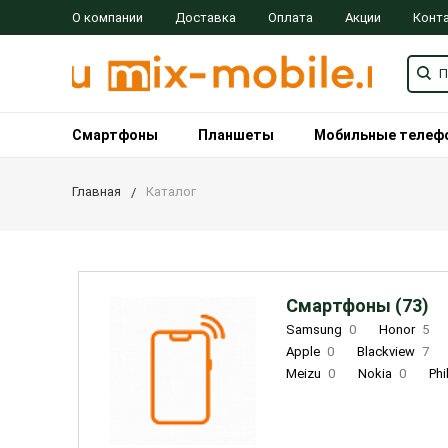
О компании
Доставка
Оплата
Акции
Конт
Смартфоны
Планшеты
Мобильные телеф
Главная
Каталог
Смартфоны (73)
Samsung
0
Honor
5
Apple
0
Blackview
7
Meizu
0
Nokia
0
Phi
Oukitel
0
OPPO
0
Re
INOI
1
ZTE
0
TCL
0
Coolpad
2