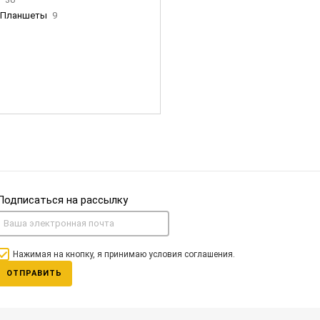
Планшеты
9
ны Apple
35
Фен Dyson
0
nigerz и тд
31
Часы
0
Подписаться на рассылку
Нажимая на кнопку, я принимаю условия соглашения.
ОТПРАВИТЬ