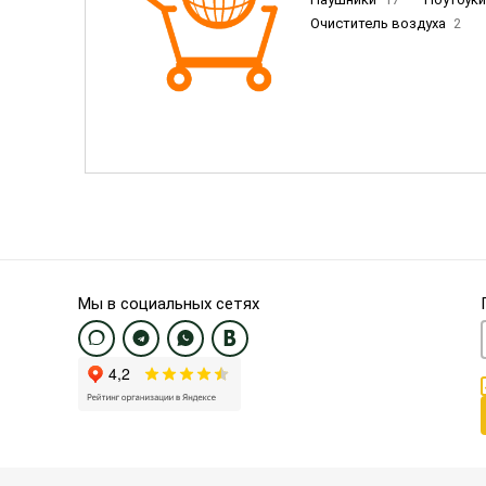
Очиститель воздуха
2
Пылесосы
9
Смартфо
Смартфоны Samsung
20
Смартфоны OnePlus/Pixel/U
Электронные книги EU
3
Мы в социальных сетях