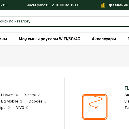
Сравнение
Часы работы: с 10.00 до 19.00
акты
оны
Модемы и роутеры WIFI/3G/4G
Аксессуары
П
Huawei
4
Xiaomi
21
S
Bq Mobile
2
Doogee
0
Bl
lips
0
VIVO
0
Tu
alme
9
Remade
0
Infinix
4
Tecno
18