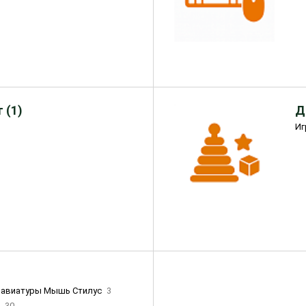
 (1)
Д
Иг
лавиатуры Мышь Стилус
3
и
30