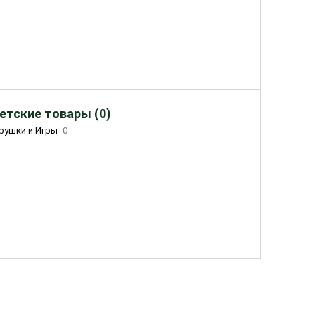
етские товары (0)
рушки и Игры
0