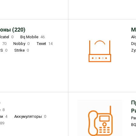
оны (220)
М
lcatel
0
Bq Mobile
46
Al
i
70
Nobby
0
Texet
14
D
'S
0
Strike
0
Zy
DIGMA
0
INOI
15
S
0
DIZO
0
Corn
0
Xenium
12
)
П
e
8
Р
ли
4
Аккумуляторы
0
Pa
89
B
3