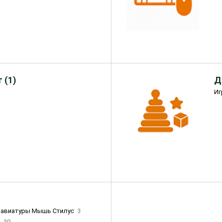
 (1)
Д
Иг
лавиатуры Мышь Стилус
3
и
30