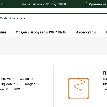
Сравнение
Часы работы: с 10.00 до 19.00
акты
оны
Модемы и роутеры WIFI/3G/4G
Аксессуары
П
Huawei
4
Xiaomi
21
S
Bq Mobile
2
Doogee
0
Bl
lips
0
VIVO
0
Tu
alme
9
Remade
0
Infinix
4
Tecno
18