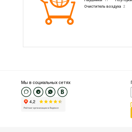
Очиститель воздуха
2
Пылесосы
9
Смартфо
Смартфоны Samsung
20
Смартфоны OnePlus/Pixel/U
Электронные книги EU
3
Мы в социальных сетях