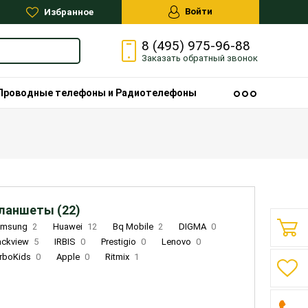
Войти
Избранное
8 (495) 975-96-88
Заказать
обратный
звонок
Проводные телефоны и Радиотелефоны
ланшеты (22)
amsung
2
Huawei
12
Bq Mobile
2
DIGMA
0
ackview
5
IRBIS
0
Prestigio
0
Lenovo
0
rboKids
0
Apple
0
Ritmix
1