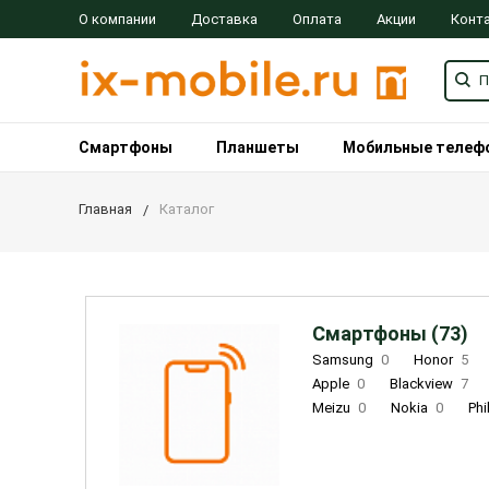
О компании
Доставка
Оплата
Акции
Конт
Смартфоны
Планшеты
Мобильные телеф
Главная
Каталог
Смартфоны (73)
Samsung
0
Honor
5
Apple
0
Blackview
7
Meizu
0
Nokia
0
Phi
Oukitel
0
OPPO
0
Re
INOI
1
ZTE
0
TCL
0
Coolpad
2