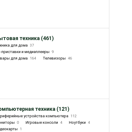
ытовая техника (461)
хника для дома
37
-приставки и медиаплееры
9
вары для дома
164
Телевизоры
46
ный дом
162
Чайники
23
лажнители воздуха
20
омпьютерная техника (121)
риферийные устройства компьютера
112
ониторы
0
Игровые консоли
4
Ноутбуки
4
деокарты
1