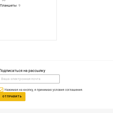
Планшеты
9
ны Apple
35
Фен Dyson
0
nigerz и тд
31
Часы
0
Подписаться на рассылку
Нажимая на кнопку, я принимаю условия соглашения.
ОТПРАВИТЬ