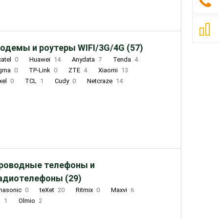
одемы и роутеры WIFI/3G/4G (57)
catel
0
Huawei
14
Anydata
7
Tenda
4
igma
0
TP-Link
0
ZTE
4
Xiaomi
13
xel
0
TCL
1
Cudy
0
Netcraze
14
роводные телефоны и
адиотелефоны (29)
nasonic
0
teXet
20
Ritmix
0
Maxvi
6
Q
1
Olmio
2