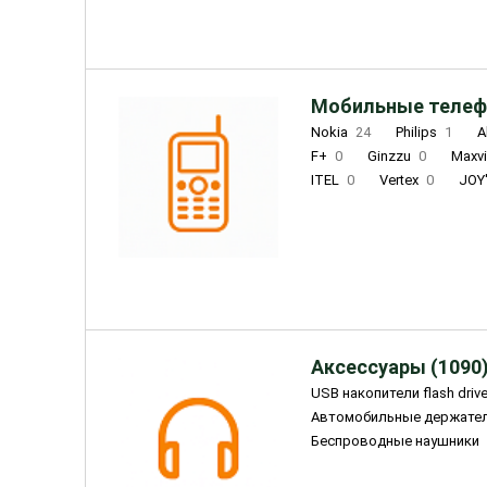
Мобильные телеф
Nokia
24
Philips
1
A
F+
0
Ginzzu
0
Maxv
ITEL
0
Vertex
0
JOY
Ulefone
0
Panasonic
0
Wigor
0
CAT
0
IRBI
Olmio
23
Fontel
15
Аксессуары (1090
USB накопители flash driv
Автомобильные держате
Беспроводные наушники
Внешние жесткие диски