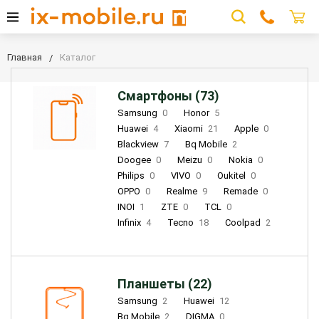
Главная
Каталог
Смартфоны (73)
Samsung
0
Honor
5
Huawei
4
Xiaomi
21
Apple
0
Blackview
7
Bq Mobile
2
Doogee
0
Meizu
0
Nokia
0
Philips
0
VIVO
0
Oukitel
0
OPPO
0
Realme
9
Remade
0
INOI
1
ZTE
0
TCL
0
Infinix
4
Tecno
18
Coolpad
2
Планшеты (22)
Samsung
2
Huawei
12
Bq Mobile
2
DIGMA
0