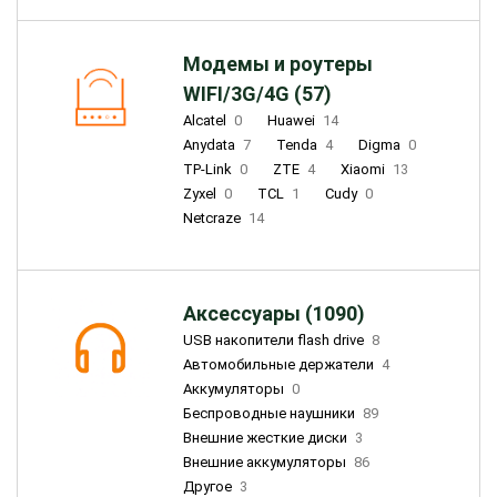
Модемы и роутеры
WIFI/3G/4G (57)
Alcatel
0
Huawei
14
Anydata
7
Tenda
4
Digma
0
TP-Link
0
ZTE
4
Xiaomi
13
Zyxel
0
TCL
1
Cudy
0
Netcraze
14
Аксессуары (1090)
USB накопители flash drive
8
Автомобильные держатели
4
Аккумуляторы
0
Беспроводные наушники
89
Внешние жесткие диски
3
Внешние аккумуляторы
86
Другое
3