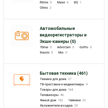
Ritmix
0
Maxvi
6
BQ
1
Olmio
2
Автомобильные
видеорегистраторы и
Экшн-камеры (0)
70mai
0
AdvoCam
0
GoPro
0
Xiaomi
0
Mio
0
Бытовая техника (461)
Техника для дома
37
ТВ-приставки и медиаплееры
9
Товары для дома
164
Телевизоры
46
Умный дом
162
Чайники
23
Увлажнители воздуха
20