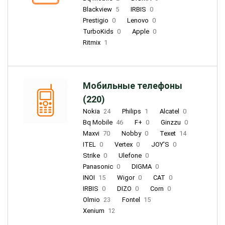
Blackview
5
IRBIS
0
Prestigio
0
Lenovo
0
TurboKids
0
Apple
0
Ritmix
1
Мобильные телефоны
(220)
Nokia
24
Philips
1
Alcatel
0
Bq Mobile
46
F+
0
Ginzzu
0
Maxvi
70
Nobby
0
Texet
14
ITEL
0
Vertex
0
JOY'S
0
Strike
0
Ulefone
0
Panasonic
0
DIGMA
0
INOI
15
Wigor
0
CAT
0
IRBIS
0
DIZO
0
Corn
0
Olmio
23
Fontel
15
Xenium
12