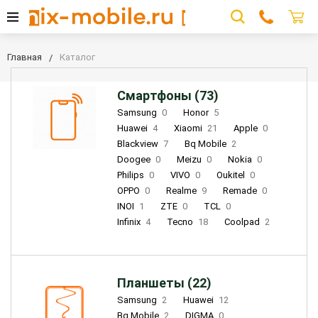
Главная
Каталог
Смартфоны (73)
Samsung
0
Honor
5
Huawei
4
Xiaomi
21
Apple
0
Blackview
7
Bq Mobile
2
Doogee
0
Meizu
0
Nokia
0
Philips
0
VIVO
0
Oukitel
0
OPPO
0
Realme
9
Remade
0
INOI
1
ZTE
0
TCL
0
Infinix
4
Tecno
18
Coolpad
2
Планшеты (22)
Samsung
2
Huawei
12
Bq Mobile
2
DIGMA
0