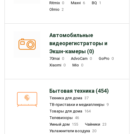
Ritmix
0
Maxvi
6
BQ
1
Olmio
2
Автомобильные
видеорегистраторы и
Экшн-камеры (0)
70mai
0
AdvoCam
0
GoPro
0
Xiaomi
0
Mio
0
Бытовая техника (454)
Техника для дома
37
ТВ-приставки и медиаплееры
9
Товары для дома
164
Телевизоры
46
Умный дом
155
Чайники
23
Увлажнители воздуха
20