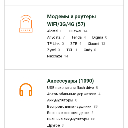
Модемы и роутеры
WIFI/3G/4G (57)
Alcatel
0
Huawei
14
Anydata
7
Tenda
4
Digma
0
TP-Link
0
ZTE
4
Xiaomi
13
Zyxel
0
TCL
1
Cudy
0
Netcraze
14
Аксессуары (1090)
USB накопители flash drive
8
Автомобильные держатели
4
Аккумуляторы
0
Беспроводные наушники
89
Внешние жесткие диски
3
Внешние аккумуляторы
86
Другое
3