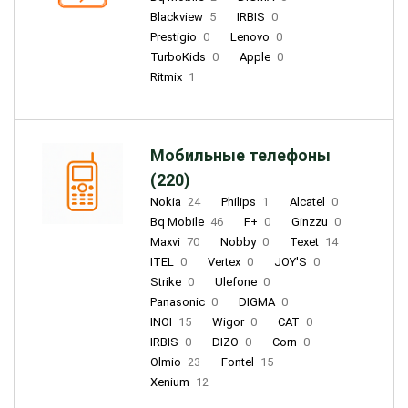
Blackview
5
IRBIS
0
Prestigio
0
Lenovo
0
TurboKids
0
Apple
0
Ritmix
1
Мобильные телефоны
(220)
Nokia
24
Philips
1
Alcatel
0
Bq Mobile
46
F+
0
Ginzzu
0
Maxvi
70
Nobby
0
Texet
14
ITEL
0
Vertex
0
JOY'S
0
Strike
0
Ulefone
0
Panasonic
0
DIGMA
0
INOI
15
Wigor
0
CAT
0
IRBIS
0
DIZO
0
Corn
0
Olmio
23
Fontel
15
Xenium
12