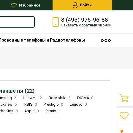
Войти
Избранное
8 (495) 975-96-88
Заказать
обратный
звонок
Проводные телефоны и Радиотелефоны
ланшеты (22)
amsung
2
Huawei
12
Bq Mobile
2
DIGMA
0
ackview
5
IRBIS
0
Prestigio
0
Lenovo
0
rboKids
0
Apple
0
Ritmix
1