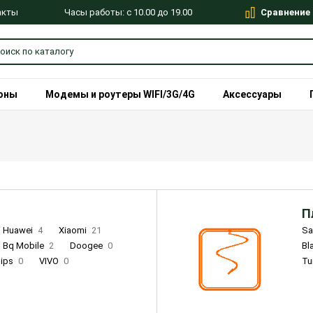
Сравнение
Часы работы: с 10.00 до 19.00
акты
оны
Модемы и роутеры WIFI/3G/4G
Аксессуары
П
Huawei
4
Xiaomi
21
S
Bq Mobile
2
Doogee
0
Bl
lips
0
VIVO
0
Tu
alme
9
Remade
0
Infinix
4
Tecno
18