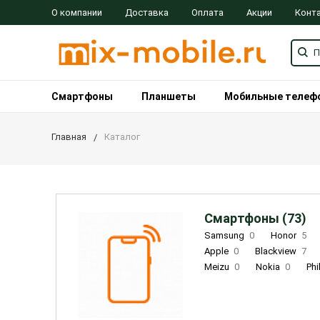
О компании
Доставка
Оплата
Акции
Конт
Смартфоны
Планшеты
Мобильные телеф
Главная
Каталог
Смартфоны (73)
Samsung
0
Honor
5
Apple
0
Blackview
7
Meizu
0
Nokia
0
Phi
Oukitel
0
OPPO
0
Re
INOI
1
ZTE
0
TCL
0
Coolpad
2