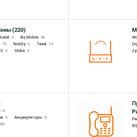
оны (220)
М
lcatel
0
Bq Mobile
46
Al
i
70
Nobby
0
Texet
14
D
'S
0
Strike
0
Zy
DIGMA
0
INOI
15
S
0
DIZO
0
Corn
0
Xenium
12
)
П
e
8
Р
ли
4
Аккумуляторы
0
Pa
89
B
3