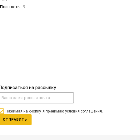
Планшеты
9
ны Apple
35
Фен Dyson
0
nigerz и тд
31
Часы
0
Подписаться на рассылку
Нажимая на кнопку, я принимаю условия соглашения.
ОТПРАВИТЬ