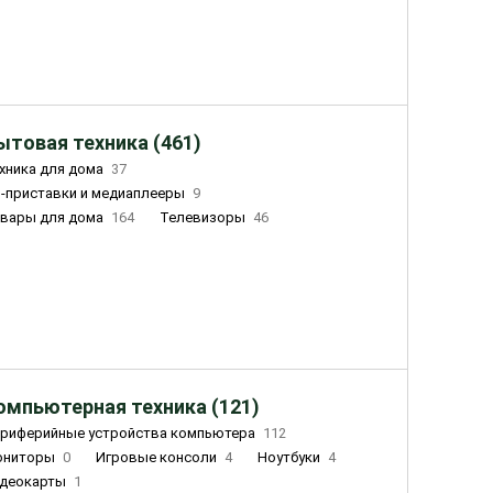
ытовая техника (461)
хника для дома
37
-приставки и медиаплееры
9
вары для дома
164
Телевизоры
46
ный дом
162
Чайники
23
лажнители воздуха
20
омпьютерная техника (121)
риферийные устройства компьютера
112
ониторы
0
Игровые консоли
4
Ноутбуки
4
деокарты
1