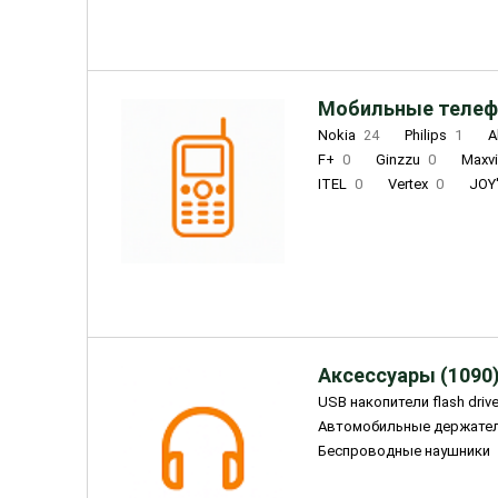
Мобильные телеф
Nokia
24
Philips
1
A
F+
0
Ginzzu
0
Maxv
ITEL
0
Vertex
0
JOY
Ulefone
0
Panasonic
0
Wigor
0
CAT
0
IRBI
Olmio
23
Fontel
15
Аксессуары (1090
USB накопители flash driv
Автомобильные держате
Беспроводные наушники
Внешние жесткие диски