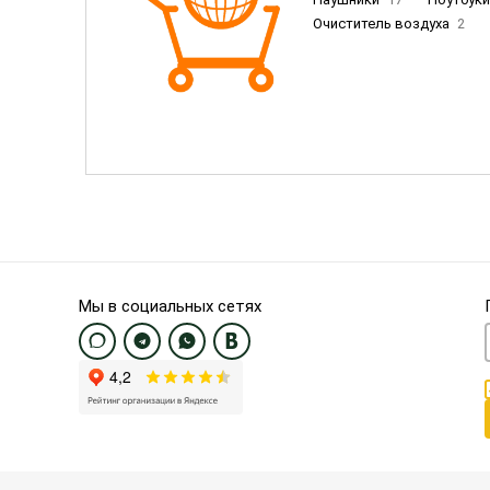
Очиститель воздуха
2
Пылесосы
9
Смартфо
Смартфоны Samsung
20
Смартфоны OnePlus/Pixel/U
Электронные книги EU
3
Мы в социальных сетях