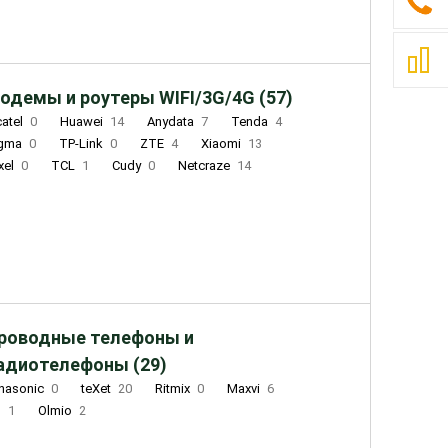
одемы и роутеры WIFI/3G/4G (57)
catel
0
Huawei
14
Anydata
7
Tenda
4
igma
0
TP-Link
0
ZTE
4
Xiaomi
13
xel
0
TCL
1
Cudy
0
Netcraze
14
роводные телефоны и
адиотелефоны (29)
nasonic
0
teXet
20
Ritmix
0
Maxvi
6
Q
1
Olmio
2