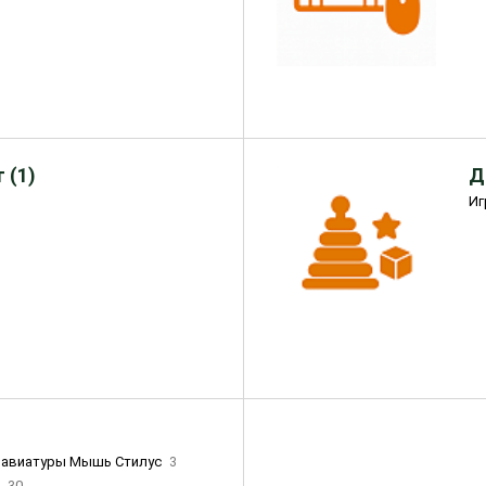
 (1)
Д
Иг
лавиатуры Мышь Стилус
3
и
30