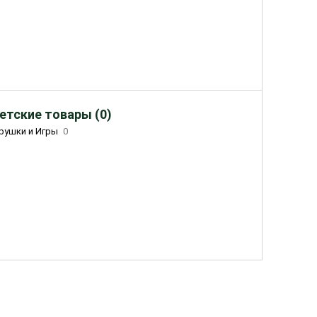
етские товары (0)
рушки и Игры
0