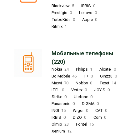
Blackview
5
IRBIS
0
Prestigio
0
Lenovo
0
TurboKids
0
Apple
0
Ritmix
1
Мобильные телефоны
(220)
Nokia
24
Philips
1
Alcatel
0
Bq Mobile
46
F+
0
Ginzzu
0
Maxvi
70
Nobby
0
Texet
14
ITEL
0
Vertex
0
JOY'S
0
Strike
0
Ulefone
0
Panasonic
0
DIGMA
0
INOI
15
Wigor
0
CAT
0
IRBIS
0
DIZO
0
Corn
0
Olmio
23
Fontel
15
Xenium
12