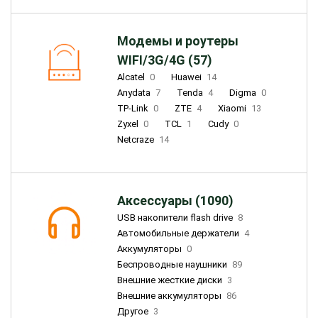
Модемы и роутеры
WIFI/3G/4G (57)
Alcatel
0
Huawei
14
Anydata
7
Tenda
4
Digma
0
TP-Link
0
ZTE
4
Xiaomi
13
Zyxel
0
TCL
1
Cudy
0
Netcraze
14
Аксессуары (1090)
USB накопители flash drive
8
Автомобильные держатели
4
Аккумуляторы
0
Беспроводные наушники
89
Внешние жесткие диски
3
Внешние аккумуляторы
86
Другое
3