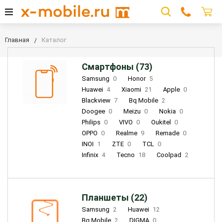
Главная
Каталог
Смартфоны (73)
Samsung
0
Honor
5
Huawei
4
Xiaomi
21
Apple
0
Blackview
7
Bq Mobile
2
Doogee
0
Meizu
0
Nokia
0
Philips
0
VIVO
0
Oukitel
0
OPPO
0
Realme
9
Remade
0
INOI
1
ZTE
0
TCL
0
Infinix
4
Tecno
18
Coolpad
2
Планшеты (22)
Samsung
2
Huawei
12
Bq Mobile
2
DIGMA
0