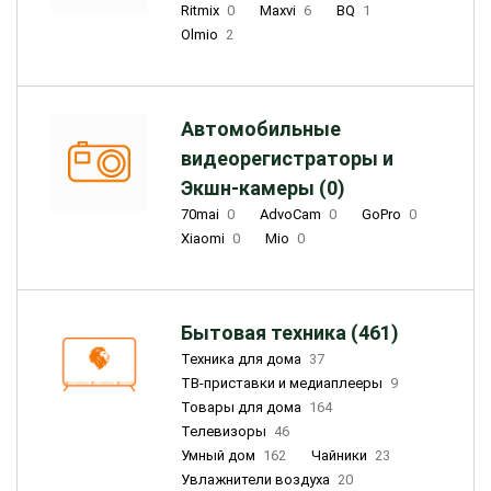
Ritmix
0
Maxvi
6
BQ
1
Olmio
2
Автомобильные
видеорегистраторы и
Экшн-камеры (0)
70mai
0
AdvoCam
0
GoPro
0
Xiaomi
0
Mio
0
Бытовая техника (461)
Техника для дома
37
ТВ-приставки и медиаплееры
9
Товары для дома
164
Телевизоры
46
Умный дом
162
Чайники
23
Увлажнители воздуха
20